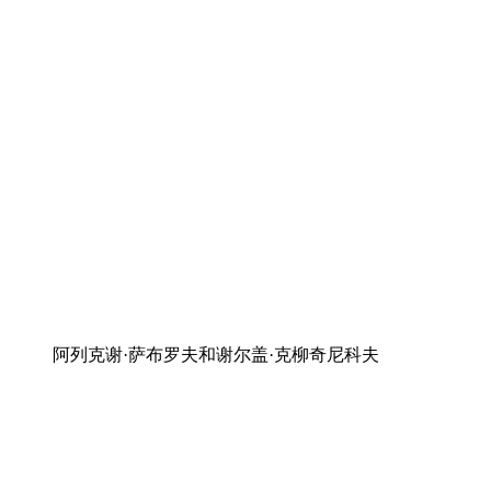
阿列克谢·萨布罗夫和谢尔盖·克柳奇尼科夫