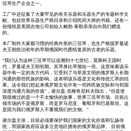
弦琴生产企业之一。
工厂中还征集了大量罕见的有关乐器和乐器生产的专题科学文
献。包括世界乐器生产商目录和介绍民间大师的书籍。还有一
份报纸是美国吉他公司创始人鲍勃·泰勒亲亲自向我们赠送
的。
本厂制作大家都习惯的经典外形的三弦琴，也生产根据罗曼诺
夫王朝统治初年的早期俄国时代图纸复原的古老的乐器。
“我们认为这种三弦琴可以追溯到十七世纪，莫斯科王国时
代，罗曼诺夫王朝初期。其琴身比琴颈短一倍。这意味着该乐
器中有一定的东方代码，它受到了与草原文明的俄罗斯人长期
沟通的那些民族的影响。这表明该乐器是文化和传统汇萃的结
果。这令我们想起来俄罗斯文化中有一些跨民族交际和与邻国
深度沟通方面的价值”，谢尔盖·克柳奇尼科夫指出，“但是使
我很难过的是一个不太愉快的故事，世界三弦琴市场。目前占
领市场的不是俄罗斯，而是罗马尼亚、葡萄牙和巴基斯坦。这
是因为我们俄罗斯人不重视我们的文物。”
谢尔盖主张，目前必须要保护我们国家的文化价值和弘扬传
统，而国家政府应该多注意地区拥有的俄罗斯品牌。 目前俄