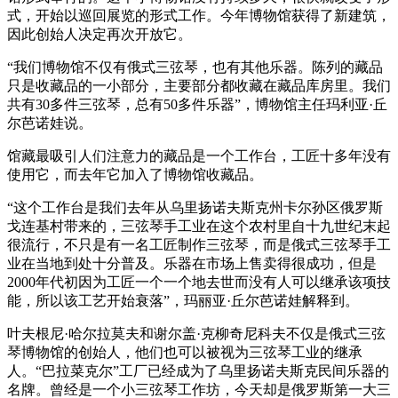
式，开始以巡回展览的形式工作。今年博物馆获得了新建筑，
因此创始人决定再次开放它。
“我们博物馆不仅有俄式三弦琴，也有其他乐器。陈列的藏品
只是收藏品的一小部分，主要部分都收藏在藏品库房里。我们
共有30多件三弦琴，总有50多件乐器”，博物馆主任玛利亚·丘
尔芭诺娃说。
馆藏最吸引人们注意力的藏品是一个工作台，工匠十多年没有
使用它，而去年它加入了博物馆收藏品。
“这个工作台是我们去年从乌里扬诺夫斯克州卡尔孙区俄罗斯
戈连基村带来的，三弦琴手工业在这个农村里自十九世纪末起
很流行，不只是有一名工匠制作三弦琴，而是俄式三弦琴手工
业在当地到处十分普及。乐器在市场上售卖得很成功，但是
2000年代初因为工匠一个一个地去世而没有人可以继承该项技
能，所以该工艺开始衰落”，玛丽亚·丘尔芭诺娃解释到。
叶夫根尼·哈尔拉莫夫和谢尔盖·克柳奇尼科夫不仅是俄式三弦
琴博物馆的创始人，他们也可以被视为三弦琴工业的继承
人。“巴拉菜克尔”工厂已经成为了乌里扬诺夫斯克民间乐器的
名牌。曾经是一个小三弦琴工作坊，今天却是俄罗斯第一大三