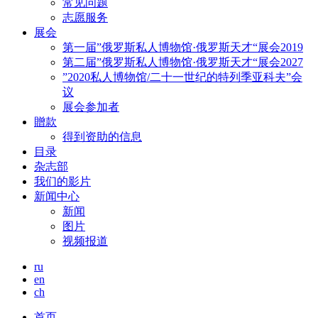
常见问题
志愿服务
展会
第一届”俄罗斯私人博物馆·俄罗斯天才“展会2019
第二届”俄罗斯私人博物馆·俄罗斯天才“展会2027
”2020私人博物馆/二十一世纪的特列季亚科夫”会
议
展会参加者
贈款
得到资助的信息
目录
杂志部
我们的影片
新闻中心
新闻
图片
视频报道
ru
en
ch
首页