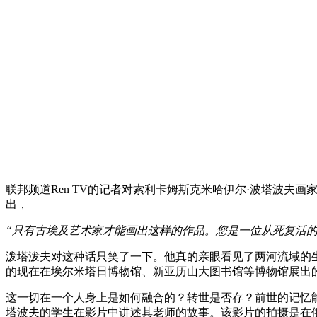
联邦频道Ren TV的记者对索利卡姆斯克米哈伊尔·波塔波
出，
“
只有古埃及艺术家才能画出这样的作品。您是一位从死复活的
泼塔泼夫对这种话只笑了一下。他真的亲眼看见了两河流域的
的现在在埃尔米塔日博物馆、新亚历山大图书馆等博物馆展出
这一切在一个人身上是如何融合的？转世是否存？前世的记忆
塔波夫的学生在影片中讲述其老师的故事。该影片的拍摄是在