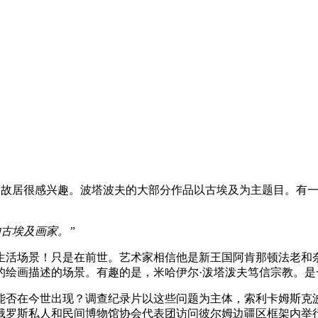
夫画家故居很感兴趣。波塔波夫的大部分作品以古埃及为主题目。有
古埃及画家。”
生活场景！只是在前世。艺术家相信他是新王国阿肯那顿法老和
的绘画描述的场景。有趣的是，米哈伊尔·泼塔泼夫笃信宗教。是
能否在今世出现？调查纪录片以这些问题为主体，索利卡姆斯克波
俄罗斯私人和民间博物馆协会代表团访问彼尔姆边疆区框架内举