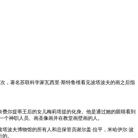
一次，著名苏联科学家瓦西里·斯特鲁维看见波塔波夫的画之后指
奈费尔提蒂王后的女儿梅莉塔提的化身。他是通过她的眼睛看到
一个神职人员、画圣像画并在教堂画壁画的人。
塔波夫博物馆的所有人和总保管员谢尔盖·拉平，米哈伊尔·波
行的。