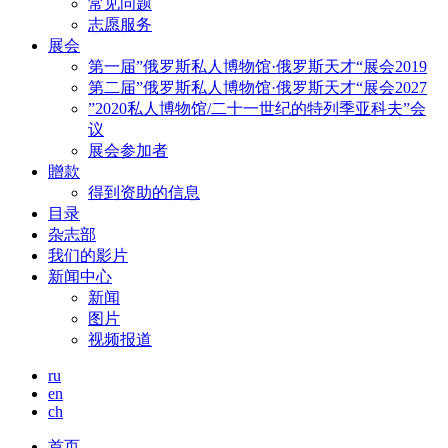
常见问题
志愿服务
展会
第一届”俄罗斯私人博物馆·俄罗斯天才“展会2019
第二届”俄罗斯私人博物馆·俄罗斯天才“展会2027
”2020私人博物馆/二十一世纪的特列季亚科夫”会
议
展会参加者
贈款
得到资助的信息
目录
杂志部
我们的影片
新闻中心
新闻
图片
视频报道
ru
en
ch
首页