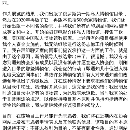
丽。
作为展览的结果，我们出版了俄罗斯第一期私人博物馆目录，
然后在2020年再版了它，再版本包括500余家博物馆。我们还
开始出版一本同名的杂志，并将我们所有的印刷品和网站翻译
成英文和中文。开始拍摄短电影介绍私人博物馆。搜集了欧
洲、美国和中国私人博物馆数据库。上述所有的项目都是使用
我个人资金实施的。我无法继续进行这份志愿工作的时候到
了。我在群组聊天室向同事们提议承担这一方面的工作。就是
由于这个原因，新的领导人被选举出来了。很遗憾，我没有考
虑到通知协会所有成员以及没有填表并愿意进入协会的、刚刚
进入目录的那些博物馆。我仓促的行动（即通知几十位进入群
组聊天室的同事们）导致许多博物馆的所有人对未通知他们改
选领导做出了消极反应，并在这种情况下要求把他们的博物馆
从目录中移除。我理解并意识到，这完全是我的错：我没能及
时通知目录中所有的博物馆，为此我表示道歉。当时我真的处
于非常困难的境况。以便维持项目基本原则并保持包括所有的
博物馆的目录，我决定继续担任该项目的领导人。
目前，在该项目工作只能作为志愿者。我们将在近期内在协会
网站上发布志愿者申请表以及其他联系信息。该项目的基本原
则保持不变：不能以盈利为目的，不能有商业性质。通过网站