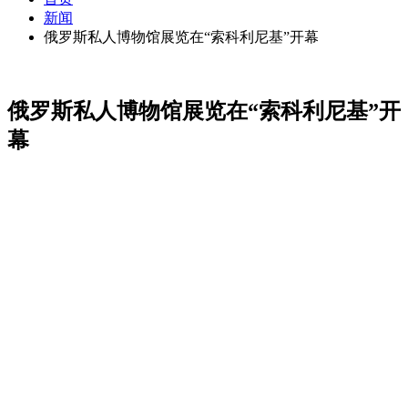
新闻
俄罗斯私人博物馆展览在“索科利尼基”开幕
俄罗斯私人博物馆展览在“索科利尼基”开
幕