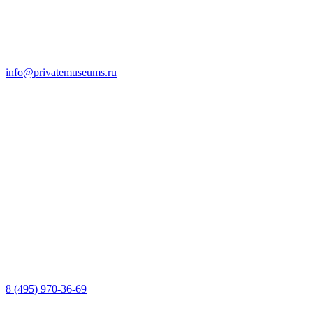
info@privatemuseums.ru
8 (495) 970-36-69