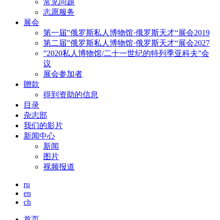
常见问题
志愿服务
展会
第一届”俄罗斯私人博物馆·俄罗斯天才“展会2019
第二届”俄罗斯私人博物馆·俄罗斯天才“展会2027
”2020私人博物馆/二十一世纪的特列季亚科夫”会
议
展会参加者
贈款
得到资助的信息
目录
杂志部
我们的影片
新闻中心
新闻
图片
视频报道
ru
en
ch
首页