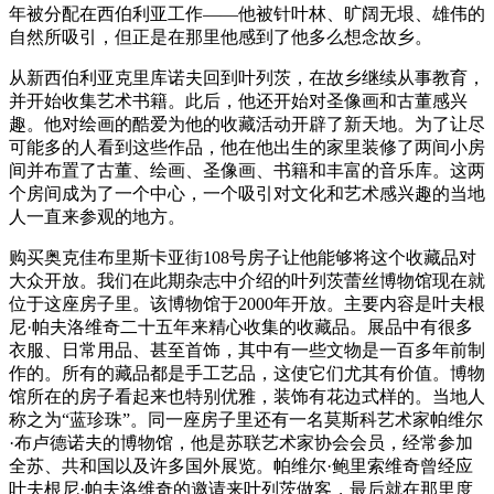
年被分配在西伯利亚工作——他被针叶林、旷阔无垠、雄伟的
自然所吸引，但正是在那里他感到了他多么想念故乡。
从新西伯利亚克里库诺夫回到叶列茨，在故乡继续从事教育，
并开始收集艺术书籍。此后，他还开始对圣像画和古董感兴
趣。他对绘画的酷爱为他的收藏活动开辟了新天地。为了让尽
可能多的人看到这些作品，他在他出生的家里装修了两间小房
间并布置了古董、绘画、圣像画、书籍和丰富的音乐库。这两
个房间成为了一个中心，一个吸引对文化和艺术感兴趣的当地
人一直来参观的地方。
购买奥克佳布里斯卡亚街108号房子让他能够将这个收藏品对
大众开放。我们在此期杂志中介绍的叶列茨蕾丝博物馆现在就
位于这座房子里。该博物馆于2000年开放。主要内容是叶夫根
尼·帕夫洛维奇二十五年来精心收集的收藏品。展品中有很多
衣服、日常用品、甚至首饰，其中有一些文物是一百多年前制
作的。所有的藏品都是手工艺品，这使它们尤其有价值。博物
馆所在的房子看起来也特别优雅，装饰有花边式样的。当地人
称之为“蓝珍珠”。同一座房子里还有一名莫斯科艺术家帕维尔
·布卢德诺夫的博物馆，他是苏联艺术家协会会员，经常参加
全苏、共和国以及许多国外展览。帕维尔·鲍里索维奇曾经应
叶夫根尼·帕夫洛维奇的邀请来叶列茨做客，最后就在那里度