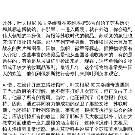
此外，叶夫根尼·帕夫洛维奇在苏维埃街56号创始了苏共历史
和其标志博物馆。在那里，一进入庭院，就在外边，你会碰到
伟大领袖的半身像、海报等苏联时代的物品。苏联党的象征也
充满了博物馆内部。那里有列宁半身像、苏维埃国家元首及其
战友的照片和图像、国旗、旗帜、徽章等标志。据博物馆所有
人介绍，这些丰富的收藏品是他从全国各地收集来的，有的是
购买的，有的是从垃圾桶里捡出来的。现在，这些单独的文物
组成了较大的收藏品系列。最近几年，这个博物馆非常受中国
人的欢迎，他们到俄罗斯旅行会专门来到叶列茨参观它。
可惜，在设计并建立博物馆时，叶夫根尼·帕夫洛维奇遭遇到
了当地政府的不理解。他不得不打好几次官司，但正义占了上
风，他赢了所有的官司。当时，他还得到了《消息报》的支
持。因此，通过共同努力他成功的保卫了那些文物。苏联时
期，他还维护了叶列茨教堂。事实是，根据市执行委员会的决
定，应该拆掉所有的教堂，除了耶稣升天大教堂以外，以在大
教堂对面建造一座九层楼的酒店餐厅。这种情况使叶夫根尼·
帕夫洛维奇非常愤怒。他去莫斯科并说服了全苏联著名讽刺电