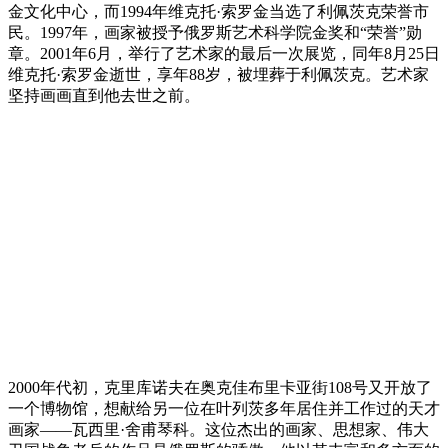
金文化中心，而1994年维克托·索罗金当选了利佩茨克荣誉市
民。1997年，画家被授予俄罗斯艺术科学院金奖和“荣誉”勋
章。2001年6月，举行了艺术家的最后一次展览，同年8月25日
维克托·索罗金逝世，享年88岁，被埋葬于利佩茨克。艺术家
坚持画画直到他去世之前。
2000年代初，克里库诺夫在奥克佳布里卡亚街108号又开放了
一个博物馆，想献给另一位在叶列茨多年居住并工作过的天才
画家——瓦西里·舍甫琴科。这位杰出的画家、思想家、伟大