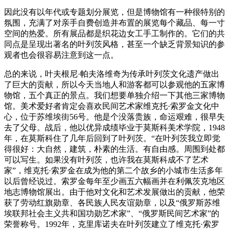
因此没有以年代或专题划分展览，但是博物馆有一种很特别的
氛围，充满了对亲手自费创造并布置的展览每个藏品、每一寸
空间的热爱。所有展品都是织花边女工手工制作的。它们的共
同点是呈现出著名的叶列茨风格，甚至一个缺乏背景知识的参
观者也会很容易注意到这一点。
总的来说，叶夫根尼·帕夫洛维奇为传承叶列茨文化遗产做出
了巨大的贡献，所以今天当地人和游客都可以参观他的五家博
物馆，五个真正的景点。我们想要单独介绍一下其他三家博物
馆。美术爱好者肯定会喜欢民间艺术家维克托·索罗金文化中
心，位于苏维埃街56号。他是个没落贵族，命运艰难，很早失
去了父母。战后，他以优异成绩毕业于莫斯科美术学院，1948
年，在莫斯科住了几年后回到了叶列茨。“在叶列茨我立即觉
得很好：大自然，建筑，朴素的生活。有自由感。周围到处都
可以写生。如果没有叶列茨，也许我在莫斯科成不了艺术
家”，维克托·索罗金在成为他的第二个故乡的小城市生活多年
以后曾经说过。索罗金每年至少画五六幅画并在利佩茨克地区
地志博物馆展出。由于他对文化和艺术发展做出的贡献，他荣
获了劳动红旗勋章、各民族人民友谊勋章，以及“俄罗斯苏维
埃联邦社会主义共和国功勋艺术家”、“俄罗斯民间艺术家”的
荣誉称号。1992年，克里库诺夫在叶列茨建立了维克托·索罗