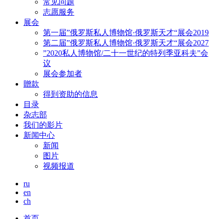
常见问题
志愿服务
展会
第一届”俄罗斯私人博物馆·俄罗斯天才“展会2019
第二届”俄罗斯私人博物馆·俄罗斯天才“展会2027
”2020私人博物馆/二十一世纪的特列季亚科夫”会
议
展会参加者
贈款
得到资助的信息
目录
杂志部
我们的影片
新闻中心
新闻
图片
视频报道
ru
en
ch
首页