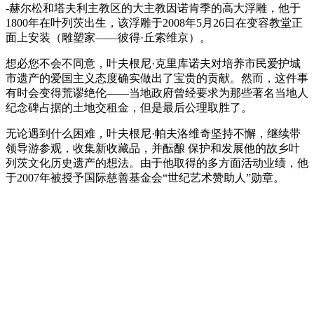
-赫尔松和塔夫利主教区的大主教因诺肯季的高大浮雕，他于
1800年在叶列茨出生，该浮雕于2008年5月26日在变容教堂正
面上安装（雕塑家——彼得·丘索维京）。
想必您不会不同意，叶夫根尼·克里库诺夫对培养市民爱护城
市遗产的爱国主义态度确实做出了宝贵的贡献。然而，这件事
有时会变得荒谬绝伦——当地政府曾经要求为那些著名当地人
纪念碑占据的土地交租金，但是最后公理取胜了。
无论遇到什么困难，叶夫根尼·帕夫洛维奇坚持不懈，继续带
领导游参观，收集新收藏品，并酝酿 保护和发展他的故乡叶
列茨文化历史遗产的想法。由于他取得的多方面活动业绩，他
于2007年被授予国际慈善基金会“世纪艺术赞助人”勋章。