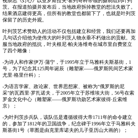
视杂志《灯心》以亚罗斯拉夫·霍列奇科带领的摄制组到叶列
茨。在报道拍摄并发布后，当地政府拆掉教堂的想法失败了。
结果酒店建得更高，但所有的教堂也都留下了，也就是叶列茨
保留了的历史外观。
叶列茨艺术赞助人的活动不仅包括建立和经营，我们还要再加
几句话介绍他为使伟大的叶列茨人物永垂不朽做出的贡献。克
服当地政府的抵抗，叶夫根尼·帕夫洛维奇在城市里自费竖立
了四个雕像：
-为诗人和作家伊万·蒲宁，于1995年立于马雅科夫斯基街，1
号，为了纪念其125周年诞辰（雕塑家——俄罗斯民间艺术家
尤里·格里什科）;
-为语言学家、政论家、世界思想家、被称为“俄罗斯的尼
采”的瓦西里·罗扎诺夫，于2005年立于苏维埃大街，56号在索
罗金文化中心（雕塑家——俄罗斯功勋艺术家彼得·丘索维
京）；
-为叶列茨步兵队，该队伍是遵循彼得大帝1711年的命令建立
的，参加了1812年的卫国战争，纪念碑于1996年立于马雅科夫
斯基街1号（草图是由克里库诺夫的儿子亚历山大画的）；