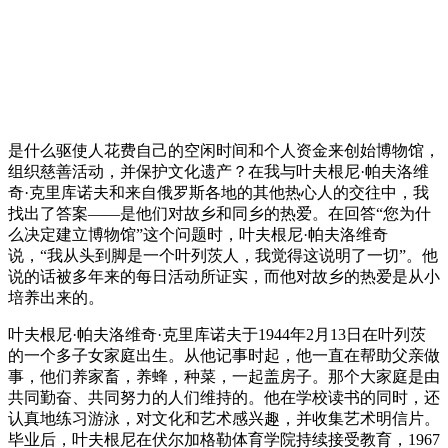
是什么驱使人花费自己的空闲时间和个人资金来创始博物馆，
组织慈善活动，并保护文化遗产？在我与叶夫根尼·帕夫洛维
奇·克里库诺夫和来自俄罗斯各地的其他热心人的交往中，我
找出了答案——是他们对故乡和同乡的热爱。在回答“您为什
么决定建立博物馆”这个问题时，叶夫根尼·帕夫洛维奇
说，“我从头到脚是一个叶列茨人，我觉得这说明了一切”。他
说的话被多年来的每日活动所证实，而他对故乡的热爱是从小
培养出来的。
叶夫根尼·帕夫洛维奇·克里库诺夫于1944年2月13日在叶列茨
的一个多子女家庭出生。从他记事时起，他一直在帮助父亲做
事，他们养家畜，养蜂，种菜，一起盖房子。那个大家庭是由
共同勤奋、共同努力的人们维持的。他在学校读书的同时，还
认真地练习游泳，对文化和艺术感兴趣，并收集艺术明信片。
毕业后，叶夫根尼在伏尔加格勒体育学院持续接受教育，1967