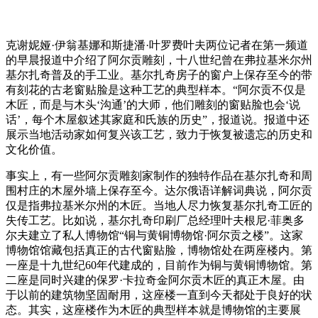
克谢妮娅·伊翁基娜和斯捷潘·叶罗费叶夫两位记者在第一频道
的早晨报道中介绍了阿尔贡雕刻，十八世纪曾在弗拉基米尔州
基尔扎奇普及的手工业。基尔扎奇房子的窗户上保存至今的带
有刻花的古老窗贴脸是这种工艺的典型样本。“阿尔贡不仅是
木匠，而是与木头‘沟通’的大师，他们雕刻的窗贴脸也会‘说
话’，每个木屋叙述其家庭和氏族的历史”，报道说。报道中还
展示当地活动家如何复兴该工艺，致力于恢复被遗忘的历史和
文化价值。
事实上，有一些阿尔贡雕刻家制作的独特作品在基尔扎奇和周
围村庄的木屋外墙上保存至今。达尔俄语详解词典说，阿尔贡
仅是指弗拉基米尔州的木匠。当地人尽力恢复基尔扎奇工匠的
失传工艺。比如说，基尔扎奇印刷厂总经理叶夫根尼·菲奥多
尔夫建立了私人博物馆“铜与黄铜博物馆·阿尔贡之楼”。这家
博物馆馆藏包括真正的古代窗贴脸，博物馆处在两座楼内。第
一座是十九世纪60年代建成的，目前作为铜与黄铜博物馆。第
二座是同时兴建的保罗·卡拉奇金阿尔贡木匠的真正木屋。由
于以前的建筑物坚固耐用，这座楼一直到今天都处于良好的状
态。其实，这座楼作为木匠的典型样本就是博物馆的主要展