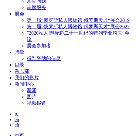
常见问题
志愿服务
展会
第一届”俄罗斯私人博物馆·俄罗斯天才“展会2019
第二届”俄罗斯私人博物馆·俄罗斯天才“展会2027
”2020私人博物馆/二十一世纪的特列季亚科夫”会
议
展会参加者
贈款
得到资助的信息
目录
杂志部
我们的影片
新闻中心
新闻
图片
视频报道
ru
en
ch
首页