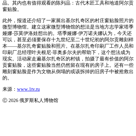
品。其内也有值得观看的陈列品：古代木匠工具和地道阿尔贡
窗贴脸。
此外，报道还介绍了一家展出基尔扎奇区的村庄窗贴脸照片的
微型博物馆。建立这家微型博物馆的想法是当地方志学家塔季
娅娜·莎莫伊洛娃想出的。塔季娅娜·伊万诺夫娜认为，今天还
可以，甚至必须要保存十九世纪至二十世纪初的阿尔贡雕刻样
本——基尔扎奇窗贴脸和照片。在基尔扎奇印刷厂工作人员和
印刷厂总经理叶夫根尼·菲奥多尔夫的帮助下，这个想法成为
现实。活动家走遍基尔扎奇区的村镇，拍摄了最有价值的阿尔
贡窗贴脸，这些窗贴脸当然仍然留在现有的房子上。还有一些
雕刻窗贴脸是作为文物从倒塌的或该拆掉的旧房子中被抢救出
的。
来源：
www.1tv.ru
Ⓒ 2026 俄罗斯私人博物馆