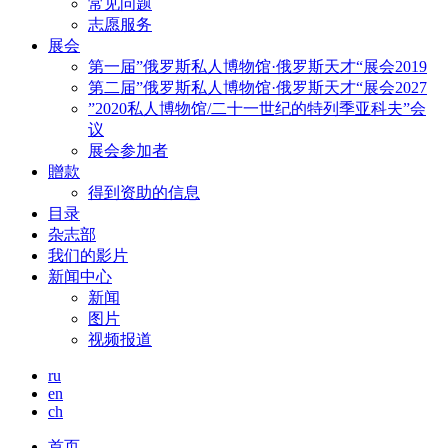
常见问题
志愿服务
展会
第一届”俄罗斯私人博物馆·俄罗斯天才“展会2019
第二届”俄罗斯私人博物馆·俄罗斯天才“展会2027
”2020私人博物馆/二十一世纪的特列季亚科夫”会
议
展会参加者
贈款
得到资助的信息
目录
杂志部
我们的影片
新闻中心
新闻
图片
视频报道
ru
en
ch
首页