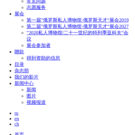
常见问题
志愿服务
展会
第一届”俄罗斯私人博物馆·俄罗斯天才“展会2019
第二届”俄罗斯私人博物馆·俄罗斯天才“展会2027
”2020私人博物馆/二十一世纪的特列季亚科夫”会
议
展会参加者
贈款
得到资助的信息
目录
杂志部
我们的影片
新闻中心
新闻
图片
视频报道
ru
en
ch
首页