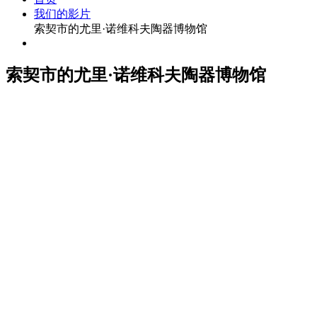
我们的影片
索契市的尤里·诺维科夫陶器博物馆
索契市的尤里·诺维科夫陶器博物馆