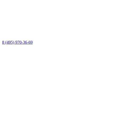
8 (495) 970-36-69