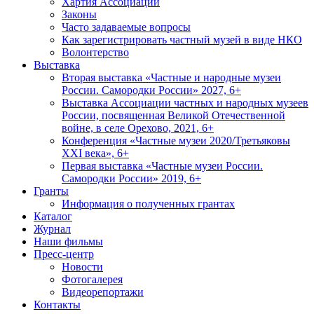
Хартия Ассоциации
Законы
Часто задаваемые вопросы
Как зарегистрировать частный музей в виде НКО
Волонтерство
Выставка
Вторая выставка «Частные и народные музеи
России. Самородки России» 2027, 6+
Выставка Ассоциации частных и народных музеев
России, посвященная Великой Отечественной
войне, в селе Орехово, 2021, 6+
Конференция «Частные музеи 2020/Третьяковы
XXI века», 6+
Первая выставка «Частные музеи России.
Самородки России» 2019, 6+
Гранты
Информация о полученных грантах
Каталог
Журнал
Наши фильмы
Пресс-центр
Новости
Фотогалерея
Видеорепортажи
Контакты