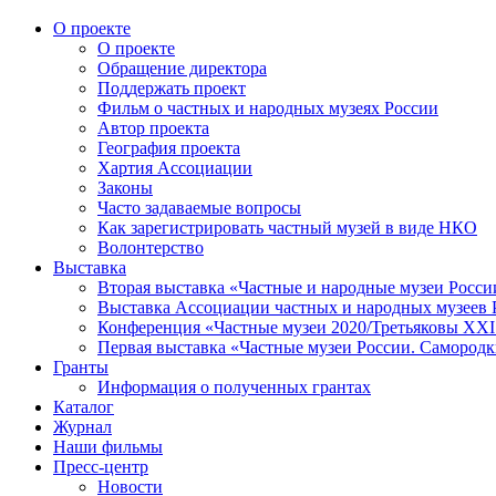
О проекте
О проекте
Обращение директора
Поддержать проект
Фильм о частных и народных музеях России
Автор проекта
География проекта
Хартия Ассоциации
Законы
Часто задаваемые вопросы
Как зарегистрировать частный музей в виде НКО
Волонтерство
Выставка
Вторая выставка «Частные и народные музеи Росси
Выставка Ассоциации частных и народных музеев Р
Конференция «Частные музеи 2020/Третьяковы XXI 
Первая выставка «Частные музеи России. Самородк
Гранты
Информация о полученных грантах
Каталог
Журнал
Наши фильмы
Пресс-центр
Новости