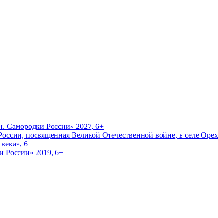
и. Самородки России» 2027, 6+
оссии, посвященная Великой Отечественной войне, в селе Орехо
века», 6+
и России» 2019, 6+