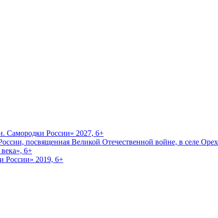
и. Самородки России» 2027, 6+
оссии, посвященная Великой Отечественной войне, в селе Орехо
века», 6+
и России» 2019, 6+