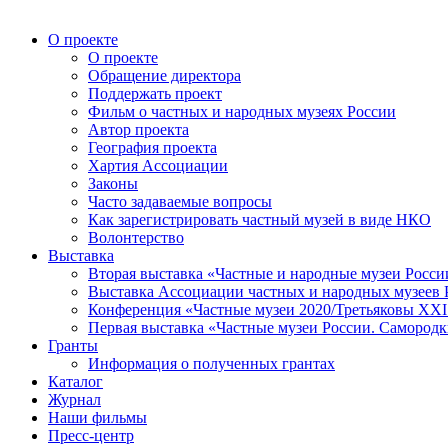
О проекте
О проекте
Обращение директора
Поддержать проект
Фильм о частных и народных музеях России
Автор проекта
География проекта
Хартия Ассоциации
Законы
Часто задаваемые вопросы
Как зарегистрировать частный музей в виде НКО
Волонтерство
Выставка
Вторая выставка «Частные и народные музеи Росси
Выставка Ассоциации частных и народных музеев Р
Конференция «Частные музеи 2020/Третьяковы XXI 
Первая выставка «Частные музеи России. Самородк
Гранты
Информация о полученных грантах
Каталог
Журнал
Наши фильмы
Пресс-центр