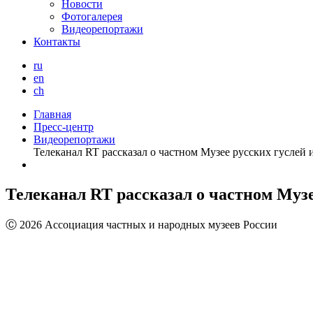
Новости
Фотогалерея
Видеорепортажи
Контакты
ru
en
ch
Главная
Пресс-центр
Видеорепортажи
Телеканал RT рассказал о частном Музее русских гуслей 
Телеканал RT рассказал о частном Музе
Ⓒ 2026 Ассоциация частных и народных музеев России