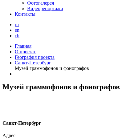
Фотогалерея
Видеорепортажи
Контакты
ru
en
ch
Главная
О проекте
География проекта
Санкт-Петербург
Музей граммофонов и фонографов
Музей граммофонов и фонографов
С
анкт-Петербург
Адрес