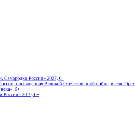
и. Самородки России» 2027, 6+
оссии, посвященная Великой Отечественной войне, в селе Орехо
века», 6+
и России» 2019, 6+