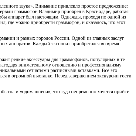
тленного звука». Внимание привлекло простое предложение:
Первый граммофон Владимир приобрел в Краснодаре, работая
тобы аппарат был настоящим. Однажды, проходя по одной из
ил, где можно приобрести граммофон, и оказалось, что этот
рмании и разных городов России. Одной из главных заслуг
ных аппаратов. Каждый экспонат приобретался во время
ржит редкие аксессуары для граммофонов, популярных в те
благодаря внимательному отношению и профессионализму
никальными сетчатыми расписными вставками. Все это
ься в огромной выставке. Перед завершением экскурсии гости
мобытна и «одомашнена», что туда непременно хочется прийти