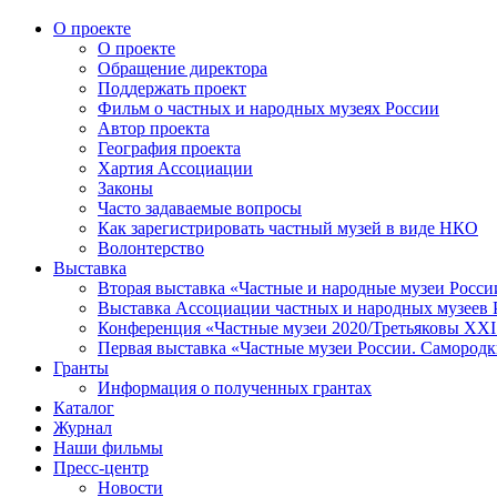
О проекте
О проекте
Обращение директора
Поддержать проект
Фильм о частных и народных музеях России
Автор проекта
География проекта
Хартия Ассоциации
Законы
Часто задаваемые вопросы
Как зарегистрировать частный музей в виде НКО
Волонтерство
Выставка
Вторая выставка «Частные и народные музеи Росси
Выставка Ассоциации частных и народных музеев Р
Конференция «Частные музеи 2020/Третьяковы XXI 
Первая выставка «Частные музеи России. Самородк
Гранты
Информация о полученных грантах
Каталог
Журнал
Наши фильмы
Пресс-центр
Новости