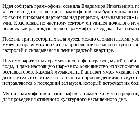
Идея собирать граммофоны осенила Владимира Игнатьевича по
«…если создать коллекцию граммофонов, она будет уникальны
со своим цирковым партнером над репризой, называвшейся «В 
улиц Краснодара по частному сектору, он увидел пожилого мужч
человек как раз продавал свой граммофон с чердака. Так начал
Посетив три просторных зала музея, можно своими глазами ув
музея по праву можно считать проведение большой и кропотл
гастролей и складывался в ленинградской квартире.
Помимо раритетных граммофонов и фонографов, музей изобилуе
годы, и даже настоящую шарманку. Большинство из экспонато
реставраторов. Каждый музыкальный аппарат музея украшен 
действительно считается настоящими произведениями искусств
направляются в последний зал музея, который встречает их бо
Музей граммофонов и фонографов занимает 3-е место среди по
для проведения отличного культурного насыщенного дня.