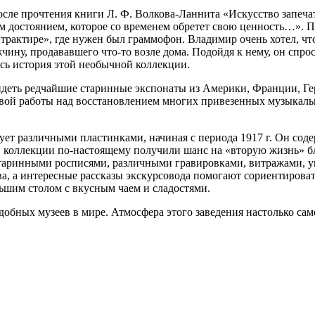
сле прочтения книги Л. Ф. Волкова-Ланнита «Искусство запеча
м достоянием, которое со временем обретет свою ценность…». 
трактире», где нужен был граммофон. Владимир очень хотел, ч
ину, продававшего что-то возле дома. Подойдя к нему, он спрос
ась история этой необычной коллекции.
идеть редчайшие старинные экспонаты из Америки, Франции, Ге
ивой работы над восстановлением многих привезенных музыкаль
т различными пластинками, начиная с периода 1917 г. Он соде
в коллекции по-настоящему получили шанс на «вторую жизнь» 
старинными росписями, различными гравировками, витражами, у
а, а интересные рассказы экскурсовода помогают сориентироват
льшим столом с вкусным чаем и сладостями.
добных музеев в мире. Атмосфера этого заведения настолько са