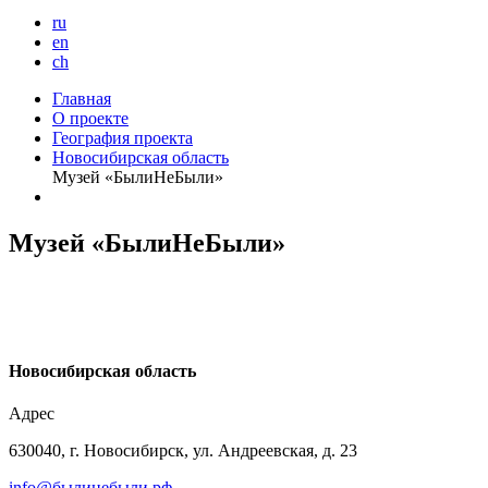
ru
en
ch
Главная
О проекте
География проекта
Новосибирская область
Музей «БылиНеБыли»
Музей «БылиНеБыли»
Н
овосибирская область
Адрес
630040, г. Новосибирск, ул. Андреевская, д. 23
info@былинебыли.рф