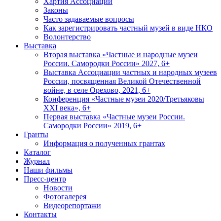
Хартия Ассоциации
Законы
Часто задаваемые вопросы
Как зарегистрировать частный музей в виде НКО
Волонтерство
Выставка
Вторая выставка «Частные и народные музеи
России. Самородки России» 2027, 6+
Выставка Ассоциации частных и народных музеев
России, посвященная Великой Отечественной
войне, в селе Орехово, 2021, 6+
Конференция «Частные музеи 2020/Третьяковы
XXI века», 6+
Первая выставка «Частные музеи России.
Самородки России» 2019, 6+
Гранты
Информация о полученных грантах
Каталог
Журнал
Наши фильмы
Пресс-центр
Новости
Фотогалерея
Видеорепортажи
Контакты