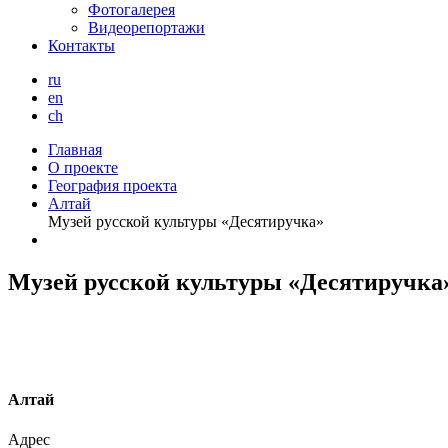
Фотогалерея
Видеорепортажи
Контакты
ru
en
ch
Главная
О проекте
География проекта
Алтай
Музей русской культуры «Десятиручка»
Музей русской культуры «Десятиручка
А
лтай
Адрес