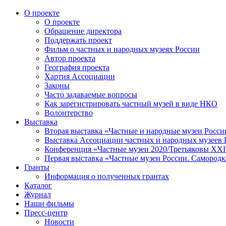
О проекте
О проекте
Обращение директора
Поддержать проект
Фильм о частных и народных музеях России
Автор проекта
География проекта
Хартия Ассоциации
Законы
Часто задаваемые вопросы
Как зарегистрировать частный музей в виде НКО
Волонтерство
Выставка
Вторая выставка «Частные и народные музеи Росси
Выставка Ассоциации частных и народных музеев Р
Конференция «Частные музеи 2020/Третьяковы XXI 
Первая выставка «Частные музеи России. Самородк
Гранты
Информация о полученных грантах
Каталог
Журнал
Наши фильмы
Пресс-центр
Новости