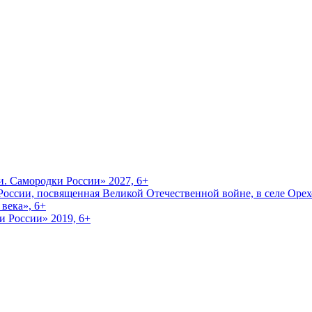
и. Самородки России» 2027, 6+
оссии, посвященная Великой Отечественной войне, в селе Орехо
века», 6+
и России» 2019, 6+