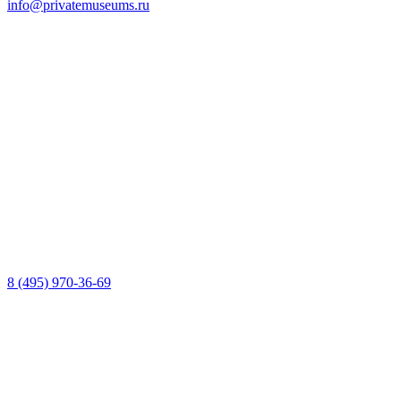
info@privatemuseums.ru
8 (495) 970-36-69