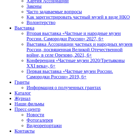
Хартия Ассоциации
Законы
Часто задаваемые вопросы
Как зарегистрировать частный музей в виде НКО
Волонтерство
Выставка
Вторая выставка «Частные и народные музеи
России. Самородки России» 2027, 6+
Выставка Ассоциации частных и народных музеев
России, посвященная Великой Отечественной
войне, в селе Орехово, 2021, 6+
Конференция «Частные музеи 2020/Третьяковы
XXI века», 6+
Первая выставка «Частные музеи России.
Самородки России» 2019, 6+
Гранты
Информация о полученных грантах
Каталог
Журнал
Наши фильмы
Пресс-центр
Новости
Фотогалерея
Видеорепортажи
Контакты