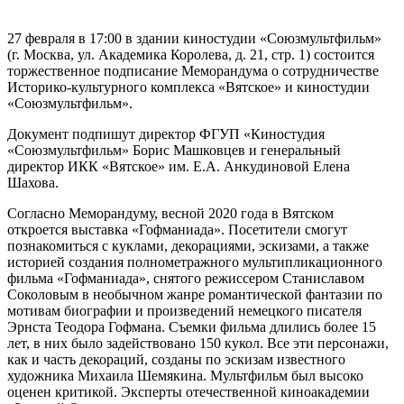
27 февраля в 17:00 в здании киностудии «Союзмультфильм»
(г. Москва, ул. Академика Королева, д. 21, стр. 1) состоится
торжественное подписание Меморандума о сотрудничестве
Историко-культурного комплекса «Вятское» и киностудии
«Союзмультфильм».
Документ подпишут директор ФГУП «Киностудия
«Союзмультфильм» Борис Машковцев и генеральный
директор ИКК «Вятское» им. Е.А. Анкудиновой Елена
Шахова.
Согласно Меморандуму, весной 2020 года в Вятском
откроется выставка «Гофманиада». Посетители смогут
познакомиться с куклами, декорациями, эскизами, а также
историей создания полнометражного мультипликационного
фильма «Гофманиада», снятого режиссером Станиславом
Соколовым в необычном жанре романтической фантазии по
мотивам биографии и произведений немецкого писателя
Эрнста Теодора Гофмана. Съемки фильма длились более 15
лет, в них было задействовано 150 кукол. Все эти персонажи,
как и часть декораций, созданы по эскизам известного
художника Михаила Шемякина. Мультфильм был высоко
оценен критикой. Эксперты отечественной киноакадемии