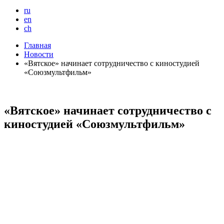
ru
en
ch
Главная
Новости
«Вятское» начинает сотрудничество с киностудией
«Союзмультфильм»
«Вятское» начинает сотрудничество с
киностудией «Союзмультфильм»