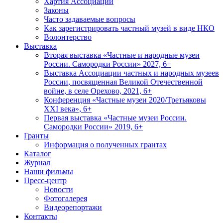
Хартия Ассоциации
Законы
Часто задаваемые вопросы
Как зарегистрировать частный музей в виде НКО
Волонтерство
Выставка
Вторая выставка «Частные и народные музеи
России. Самородки России» 2027, 6+
Выставка Ассоциации частных и народных музеев
России, посвященная Великой Отечественной
войне, в селе Орехово, 2021, 6+
Конференция «Частные музеи 2020/Третьяковы
XXI века», 6+
Первая выставка «Частные музеи России.
Самородки России» 2019, 6+
Гранты
Информация о полученных грантах
Каталог
Журнал
Наши фильмы
Пресс-центр
Новости
Фотогалерея
Видеорепортажи
Контакты