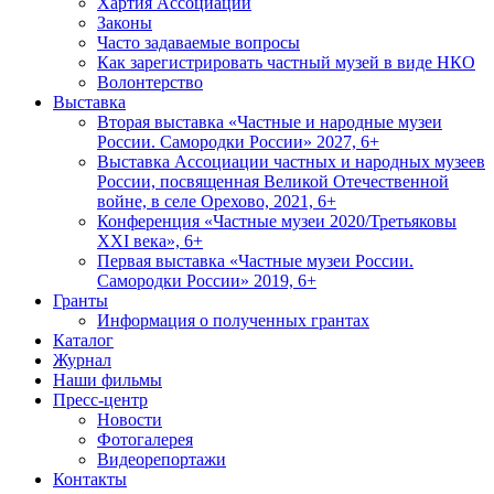
Хартия Ассоциации
Законы
Часто задаваемые вопросы
Как зарегистрировать частный музей в виде НКО
Волонтерство
Выставка
Вторая выставка «Частные и народные музеи
России. Самородки России» 2027, 6+
Выставка Ассоциации частных и народных музеев
России, посвященная Великой Отечественной
войне, в селе Орехово, 2021, 6+
Конференция «Частные музеи 2020/Третьяковы
XXI века», 6+
Первая выставка «Частные музеи России.
Самородки России» 2019, 6+
Гранты
Информация о полученных грантах
Каталог
Журнал
Наши фильмы
Пресс-центр
Новости
Фотогалерея
Видеорепортажи
Контакты