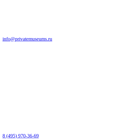
info@privatemuseums.ru
8 (495) 970-36-69