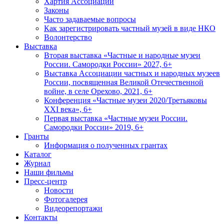
Хартия Ассоциации
Законы
Часто задаваемые вопросы
Как зарегистрировать частный музей в виде НКО
Волонтерство
Выставка
Вторая выставка «Частные и народные музеи
России. Самородки России» 2027, 6+
Выставка Ассоциации частных и народных музеев
России, посвященная Великой Отечественной
войне, в селе Орехово, 2021, 6+
Конференция «Частные музеи 2020/Третьяковы
XXI века», 6+
Первая выставка «Частные музеи России.
Самородки России» 2019, 6+
Гранты
Информация о полученных грантах
Каталог
Журнал
Наши фильмы
Пресс-центр
Новости
Фотогалерея
Видеорепортажи
Контакты