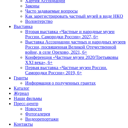
Хартия Ассоциации
Законы
Часто задаваемые вопросы
Как зарегистрировать частный музей в виде НКО
Волонтерство
Выставка
Вторая выставка «Частные и народные музеи
России. Самородки России» 2027, 6+
Выставка Ассоциации частных и народных музеев
России, посвященная Великой Отечественной
войне, в селе Орехово, 2021, 6+
Конференция «Частные музеи 2020/Третьяковы
XXI века», 6+
Первая выставка «Частные музеи России.
Самородки России» 2019, 6+
Гранты
Информация о полученных грантах
Каталог
Журнал
Наши фильмы
Пресс-центр
Новости
Фотогалерея
Видеорепортажи
Контакты