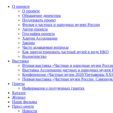
О проекте
О проекте
Обращение директора
Поддержать проект
Фильм о частных и народных музеях России
Автор проекта
География проекта
Хартия Ассоциации
Законы
Часто задаваемые вопросы
Как зарегистрировать частный музей в виде НКО
Волонтерство
Выставка
Вторая выставка «Частные и народные музеи Росси
Выставка Ассоциации частных и народных музеев Р
Конференция «Частные музеи 2020/Третьяковы XXI 
Первая выставка «Частные музеи России. Самородк
Гранты
Информация о полученных грантах
Каталог
Журнал
Наши фильмы
Пресс-центр
Новости