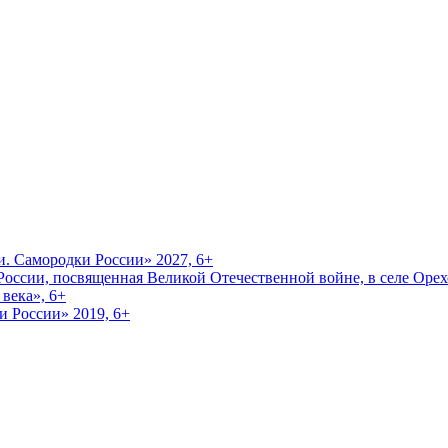
и. Самородки России» 2027, 6+
оссии, посвященная Великой Отечественной войне, в селе Орехо
века», 6+
и России» 2019, 6+