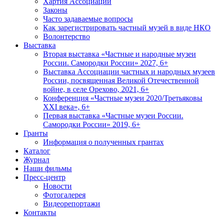
Хартия Ассоциации
Законы
Часто задаваемые вопросы
Как зарегистрировать частный музей в виде НКО
Волонтерство
Выставка
Вторая выставка «Частные и народные музеи
России. Самородки России» 2027, 6+
Выставка Ассоциации частных и народных музеев
России, посвященная Великой Отечественной
войне, в селе Орехово, 2021, 6+
Конференция «Частные музеи 2020/Третьяковы
XXI века», 6+
Первая выставка «Частные музеи России.
Самородки России» 2019, 6+
Гранты
Информация о полученных грантах
Каталог
Журнал
Наши фильмы
Пресс-центр
Новости
Фотогалерея
Видеорепортажи
Контакты