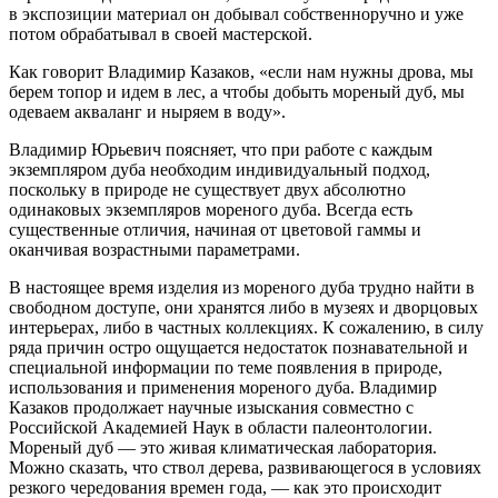
в экспозиции материал он добывал собственноручно и уже
потом обрабатывал в своей мастерской.
Как говорит Владимир Казаков, «если нам нужны дрова, мы
берем топор и идем в лес, а чтобы добыть мореный дуб, мы
одеваем акваланг и ныряем в воду».
Владимир Юрьевич поясняет, что при работе с каждым
экземпляром дуба необходим индивидуальный подход,
поскольку в природе не существует двух абсолютно
одинаковых экземпляров мореного дуба. Всегда есть
существенные отличия, начиная от цветовой гаммы и
оканчивая возрастными параметрами.
В настоящее время изделия из мореного дуба трудно найти в
свободном доступе, они хранятся либо в музеях и дворцовых
интерьерах, либо в частных коллекциях. К сожалению, в силу
ряда причин остро ощущается недостаток познавательной и
специальной информации по теме появления в природе,
использования и применения мореного дуба. Владимир
Казаков продолжает научные изыскания совместно с
Российской Академией Наук в области палеонтологии.
Мореный дуб — это живая климатическая лаборатория.
Можно сказать, что ствол дерева, развивающегося в условиях
резкого чередования времен года, — как это происходит