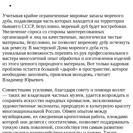
Учитывая крайне ограниченные мировые запасы мореного
дуба, подавляющая часть которых находится на территории
бывшего СССР, безусловно, мореный дуб будет востребован.
Увеличение спроса со стороны заинтересованных
организаций и лиц на качественные, экологически чистые
материалы, безусловно, не позволит мореному дубу исчезнуть
как ремеслу. В мастерской Дома мореного дуба есть
уникальная возможность перенять из рук профессионального
мастера многолетний опыт обработки и изготовления изделий
из этого ценного природного материала. Вот только кадровая
проблема остается большой «дырой» в пространстве, которое
необходимо заполнять, привлекая молодежь, считает
Владимир Юрьевич.
Совместными усилиями, благодаря совету и помощи коллег
— таких же владельцев частных музеев, удается возрождать и
сохранять искусство народных промыслов, эксклюзивные
художественные экспонаты, природную и культурную красоту
многонациональной России. Обмен опытом между
музейщиками, их ежедневная кропотливая работа, плождами
которой они делятся с посетителями, позволяет поддерживать
тонкую связь поколений, способствуя тем самым развитию
уникального взаимодействия культуры и разума, Таким