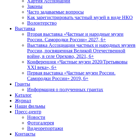
Хартия Ассоциации
Законы
Часто задаваемые вопросы
Как зарегистрировать частный музей в виде НКО
Волонтерство
Выставка
Вторая выставка «Частные и народные музеи
России. Самородки России» 2027, 6+
Выставка Ассоциации частных и народных музеев
России, посвященная Великой Отечественной
войне, в селе Орехово, 2021, 6+
Конференция «Частные музеи 2020/Третьяковы
XXI века», 6+
Первая выставка «Частные музеи России.
Самородки России» 2019, 6+
Гранты
Информация о полученных грантах
Каталог
Журнал
Наши фильмы
Пресс-центр
Новости
Фотогалерея
Видеорепортажи
Контакты