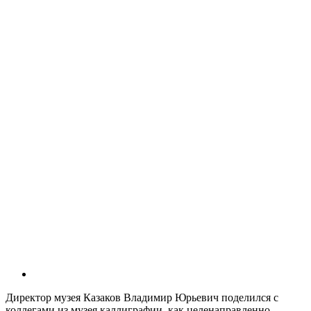
Директор музея Казаков Владимир Юрьевич поделился с
коллегами из музея каллиграфии, как целенаправленно