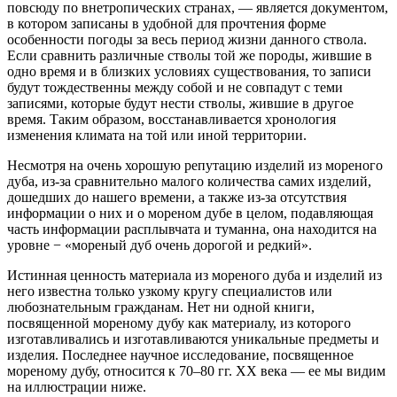
повсюду по внетропических странах, — является документом,
в котором записаны в удобной для прочтения форме
особенности погоды за весь период жизни данного ствола.
Если сравнить различные стволы той же породы, жившие в
одно время и в близких условиях существования, то записи
будут тождественны между собой и не совпадут с теми
записями, которые будут нести стволы, жившие в другое
время. Таким образом, восстанавливается хронология
изменения климата на той или иной территории.
Несмотря на очень хорошую репутацию изделий из мореного
дуба, из-за сравнительно малого количества самих изделий,
дошедших до нашего времени, а также из-за отсутствия
информации о них и о мореном дубе в целом, подавляющая
часть информации расплывчата и туманна, она находится на
уровне − «мореный дуб очень дорогой и редкий».
Истинная ценность материала из мореного дуба и изделий из
него известна только узкому кругу специалистов или
любознательным гражданам. Нет ни одной книги,
посвященной мореному дубу как материалу, из которого
изготавливались и изготавливаются уникальные предметы и
изделия. Последнее научное исследование, посвященное
мореному дубу, относится к 70–80 гг. XX века — ее мы видим
на иллюстрации ниже.