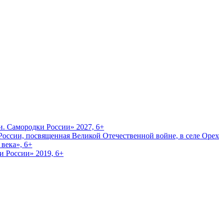
и. Самородки России» 2027, 6+
оссии, посвященная Великой Отечественной войне, в селе Орехо
века», 6+
и России» 2019, 6+