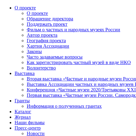
О проекте
О проекте
Обращение директора
Поддержать проект
Фильм о частных и народных музеях России
Автор проекта
География проекта
Хартия Ассоциации
Законы
Часто задаваемые вопросы
Как зарегистрировать частный музей в виде НКО
Волонтерство
Выставка
Вторая выставка «Частные и народные музеи Росси
Выставка Ассоциации частных и народных музеев Р
Конференция «Частные музеи 2020/Третьяковы XXI 
Первая выставка «Частные музеи России. Самородк
Гранты
Информация о полученных грантах
Каталог
Журнал
Наши фильмы
Пресс-центр
Новости