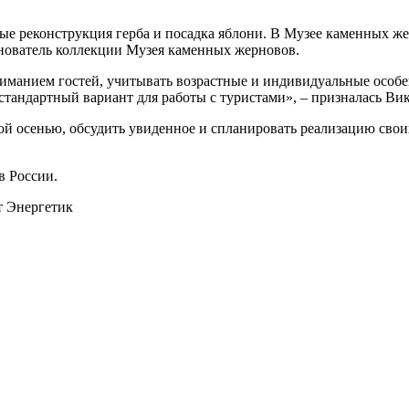
е реконструкция герба и посадка яблони. В Музее каменных ж
нователь коллекции Музея каменных жерновов.
ниманием гостей, учитывать возрастные и индивидуальные особ
нестандартный вариант для работы с туристами», – призналась В
ой осенью, обсудить увиденное и спланировать реализацию свои
в России.
/т Энергетик