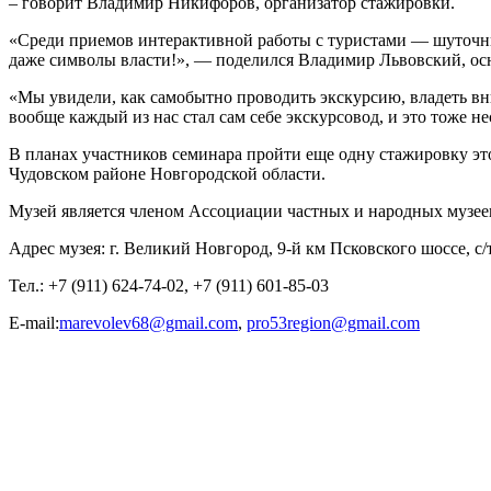
– говорит Владимир Никифоров, организатор стажировки.
«Среди приемов интерактивной работы с туристами — шуточны
даже символы власти!», — поделился Владимир Львовский, ос
«Мы увидели, как самобытно проводить экскурсию, владеть в
вообще каждый из нас стал сам себе экскурсовод, и это тоже 
В планах участников семинара пройти еще одну стажировку эт
Чудовском районе Новгородской области.
Музей является членом Ассоциации частных и народных музее
Адрес музея: г. Великий Новгород, 9-й км Псковского шоссе, с
Тел.: +7 (911) 624-74-02, +7 (911) 601-85-03
E-mail:
marevolev68@gmail.com
,
pro53region@gmail.com