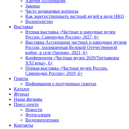
Хартия Ассоциации
Законы
Часто задаваемые вопросы
Как зарегистрировать частный музей в виде НКО
Волонтерство
Выставка
Вторая выставка «Частные и народные музеи
России. Самородки России» 2027, 6+
Выставка Ассоциации частных и народных музеев
России, посвященная Великой Отечественной
войне, в селе Орехово, 2021, 6+
Конференция «Частные музеи 2020/Третьяковы
XXI века», 6+
Первая выставка «Частные музеи России.
Самородки России» 2019, 6+
Гранты
Информация о полученных грантах
Каталог
Журнал
Наши фильмы
Пресс-центр
Новости
Фотогалерея
Видеорепортажи
Контакты