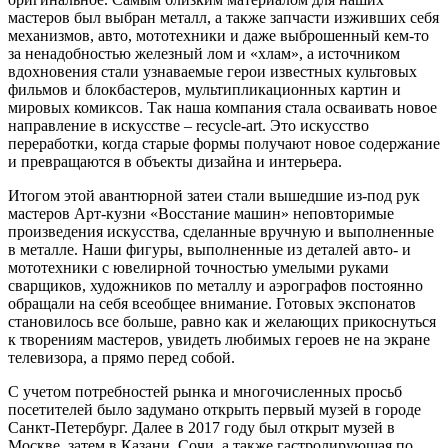
мастеров был выбран металл, а также запчасти изживших себя
механизмов, авто, мототехники и даже выброшенный кем-то
за ненадобностью железный лом и «хлам», а источником
вдохновения стали узнаваемые герои известных культовых
фильмов и блокбастеров, мультипликационных картин и
мировых комиксов. Так наша компания стала осваивать новое
направление в искусстве – recycle-art. Это искусство
переработки, когда старые формы получают новое содержание
и превращаются в объекты дизайна и интерьера.
Итогом этой авантюрной затеи стали вышедшие из-под рук
мастеров Арт-кузни «Восстание машин» неповторимые
произведения искусства, сделанные вручную и выполненные
в металле. Наши фигуры, выполненные из деталей авто- и
мототехники с ювелирной точностью умелыми руками
сварщиков, художников по металлу и аэрографов постоянно
обращали на себя всеобщее внимание. Готовых экспонатов
становилось все больше, равно как и желающих прикоснуться
к творениям мастеров, увидеть любимых героев не на экране
телевизора, а прямо перед собой.
С учетом потребностей рынка и многочисленных просьб
посетителей было задумано открыть первый музей в городе
Санкт-Петербург. Далее в 2017 году был открыт музей в
Москве, затем в Казани, Сочи, а также гастролирующая по