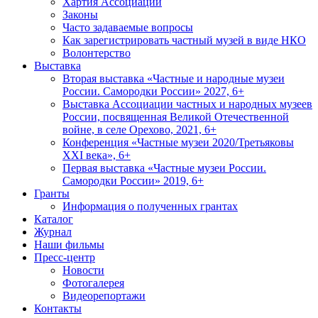
Хартия Ассоциации
Законы
Часто задаваемые вопросы
Как зарегистрировать частный музей в виде НКО
Волонтерство
Выставка
Вторая выставка «Частные и народные музеи
России. Самородки России» 2027, 6+
Выставка Ассоциации частных и народных музеев
России, посвященная Великой Отечественной
войне, в селе Орехово, 2021, 6+
Конференция «Частные музеи 2020/Третьяковы
XXI века», 6+
Первая выставка «Частные музеи России.
Самородки России» 2019, 6+
Гранты
Информация о полученных грантах
Каталог
Журнал
Наши фильмы
Пресс-центр
Новости
Фотогалерея
Видеорепортажи
Контакты