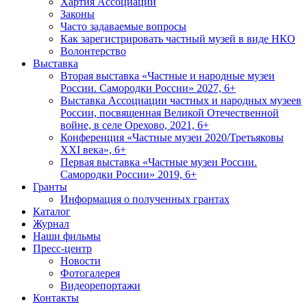
Хартия Ассоциации
Законы
Часто задаваемые вопросы
Как зарегистрировать частный музей в виде НКО
Волонтерство
Выставка
Вторая выставка «Частные и народные музеи
России. Самородки России» 2027, 6+
Выставка Ассоциации частных и народных музеев
России, посвященная Великой Отечественной
войне, в селе Орехово, 2021, 6+
Конференция «Частные музеи 2020/Третьяковы
XXI века», 6+
Первая выставка «Частные музеи России.
Самородки России» 2019, 6+
Гранты
Информация о полученных грантах
Каталог
Журнал
Наши фильмы
Пресс-центр
Новости
Фотогалерея
Видеорепортажи
Контакты