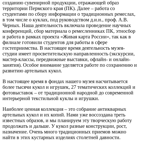
созданию сувенирной продукции, отражающей образ
территории Пермского края (ПК). Далее – работа со
студентами по сбору информации о традиционных ремеслах,
в том числе о куклах, под руководством д.и.н., проф. А.В.
Черных. Наша деятельность включала проведение научных
конференций, сбор материала о ремесленниках ПК, этносбор
и работа в рамках проекта «Живая карта России», так как в
филиале готовили студентов для работы в сфере
гостеприимства. В настоящее время деятельность музея-
студии имеет просветительскую направленность (экскурсии,
мастер-классы, передвижные выставки, офлайн- и онлайн-
занятия). Особое внимание уделяется работе по сохранению и
развитию артельных кукол.
В настоящее время в фондах нашего музея насчитывается
более тысячи кукол и игрушек, 27 тематических коллекций и
фотовыставок – от традиционной народной до современной
интерьерной текстильной куклы и игрушки.
Наиболее ценная коллекция – это собрание антикварных
артельных кукол и их копий. Нами уже воссоздана треть
известных образов, и мы планируем эту творческую работу
продолжать и дальше. У кукол разные конструкции, рост,
назначение. Очень много традиционных приемов можно
найти в этих кустарных изделиях столетней давности.