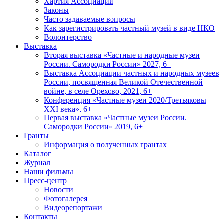
Хартия Ассоциации
Законы
Часто задаваемые вопросы
Как зарегистрировать частный музей в виде НКО
Волонтерство
Выставка
Вторая выставка «Частные и народные музеи
России. Самородки России» 2027, 6+
Выставка Ассоциации частных и народных музеев
России, посвященная Великой Отечественной
войне, в селе Орехово, 2021, 6+
Конференция «Частные музеи 2020/Третьяковы
XXI века», 6+
Первая выставка «Частные музеи России.
Самородки России» 2019, 6+
Гранты
Информация о полученных грантах
Каталог
Журнал
Наши фильмы
Пресс-центр
Новости
Фотогалерея
Видеорепортажи
Контакты