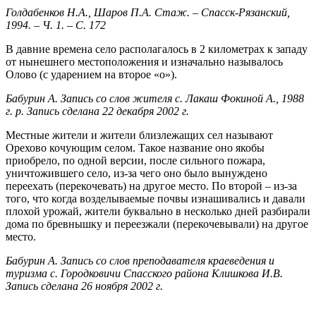
Голдабенков Н.А., Шаров П.А. Стаж. – Спасск-Рязанский,
1994. – Ч. 1. – С. 172
В давние времена село располагалось в 2 километрах к западу
от нынешнего местоположения и изначально называлось
Олово (с ударением на второе «о»).
Бабурин А. Запись со слов жителя с. Лакаш Фокиной А., 1988
г. р. Запись сделана 22 декабря 2002 г.
Местные жители и жители близлежащих сел называют
Орехово кочующим селом. Такое название оно якобы
приобрело, по одной версии, после сильного пожара,
уничтожившего село, из-за чего оно было вынуждено
переехать (перекочевать) на другое место. По второй – из-за
того, что когда возделываемые почвы изнашивались и давали
плохой урожай, жители буквально в несколько дней разбирали
дома по бревнышку и переезжали (перекочевывали) на другое
место.
Бабурин А. Запись со слов преподавателя краеведения и
туризма с. Городковичи Спасского района Клишкова И.В.
Запись сделана 26 ноября 2002 г.