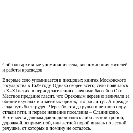
Собрали архивные упоминания села, воспоминания жителей
и работы краеведов.
Впервые село упоминается в писцовых книгах Московского
государства в 1629 году. Однако скорее всего, село появилось
в X–XI веках, в период заселения славянами бассейна Оки.
Местное предание гласит, что Ореховым деревню величали за
обилие вкусных и отменных орехов, что росли тут. А прежде
сюда путь был труден. Через болота да ручьи в летнюю пору
стлали гати, и первое название поселения – Сланниково.
В эти места давным-давно добирались либо лесной тропой,
дорожкой неприметной, или летней порой вплавь по лесной
речушке, от которых и помину не осталось.