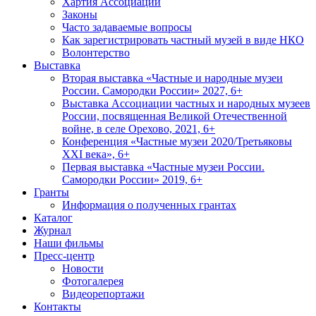
Хартия Ассоциации
Законы
Часто задаваемые вопросы
Как зарегистрировать частный музей в виде НКО
Волонтерство
Выставка
Вторая выставка «Частные и народные музеи
России. Самородки России» 2027, 6+
Выставка Ассоциации частных и народных музеев
России, посвященная Великой Отечественной
войне, в селе Орехово, 2021, 6+
Конференция «Частные музеи 2020/Третьяковы
XXI века», 6+
Первая выставка «Частные музеи России.
Самородки России» 2019, 6+
Гранты
Информация о полученных грантах
Каталог
Журнал
Наши фильмы
Пресс-центр
Новости
Фотогалерея
Видеорепортажи
Контакты