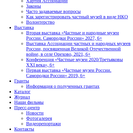
Хартия Ассоциации
Законы
Часто задаваемые вопросы
Как зарегистрировать частный музей в виде НКО
Волонтерство
Выставка
Вторая выставка «Частные и народные музеи
России. Самородки России» 2027, 6+
Выставка Ассоциации частных и народных музеев
России, посвященная Великой Отечественной
войне, в селе Орехово, 2021, 6+
Конференция «Частные музеи 2020/Третьяковы
XXI века», 6+
Первая выставка «Частные музеи России.
Самородки России» 2019, 6+
Гранты
Информация о полученных грантах
Каталог
Журнал
Наши фильмы
Пресс-центр
Новости
Фотогалерея
Видеорепортажи
Контакты