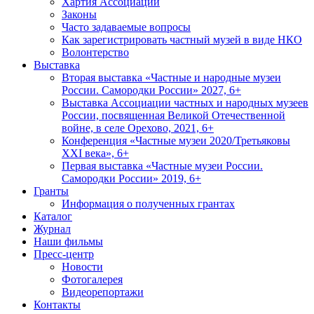
Хартия Ассоциации
Законы
Часто задаваемые вопросы
Как зарегистрировать частный музей в виде НКО
Волонтерство
Выставка
Вторая выставка «Частные и народные музеи
России. Самородки России» 2027, 6+
Выставка Ассоциации частных и народных музеев
России, посвященная Великой Отечественной
войне, в селе Орехово, 2021, 6+
Конференция «Частные музеи 2020/Третьяковы
XXI века», 6+
Первая выставка «Частные музеи России.
Самородки России» 2019, 6+
Гранты
Информация о полученных грантах
Каталог
Журнал
Наши фильмы
Пресс-центр
Новости
Фотогалерея
Видеорепортажи
Контакты