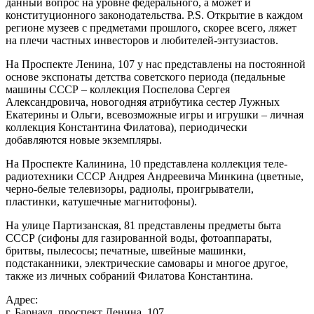
данный вопрос на уровне федерального, а может и
конституционного законодательства. P.S. Открытие в каждом
регионе музеев с предметами прошлого, скорее всего, ляжет
на плечи частных инвесторов и любителей-энтузиастов.
На Проспекте Ленина, 107 у нас представлены на постоянной
основе экспонаты детства советского периода (педальные
машины СССР – коллекция Поспелова Сергея
Александровича, новогодняя атрибутика сестер Лужных
Екатерины и Ольги, всевозможные игры и игрушки – личная
коллекция Константина Филатова), периодически
добавляются новые экземпляры.
На Проспекте Калинина, 10 представлена коллекция теле-
радиотехники СССР Андрея Андреевича Минкина (цветные,
черно-белые телевизоры, радиолы, проигрыватели,
пластинки, катушечные магнитофоны).
На улице Партизанская, 81 представлены предметы быта
СССР (сифоны для газированной воды, фотоаппараты,
бритвы, пылесосы; печатные, швейные машинки,
подстаканники, электрические самовары и многое другое,
также из личных собраний Филатова Константина.
Адрес:
г. Барнаул, проспект Ленина, 107