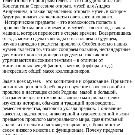
телевизоров и проигрывателей. И это побудило Филатова
Константина Сергеевича открыть музей для Андрея
Андреевича, а также параллельно открыть музей, в котором
будут располагаться экспонаты советского прошлого.
«Исторические предметы – это возможность попасть в
прошлое без машины времени, и музей – своего рода такая
машина, которая переносит в старые времена. Возвратившись
оттуда, можно сделать выводы о настоящем и будущем,
изучив наглядно предметы прошлого. Особенностью наших
музеев является то, что мы собираем большие, нестандартные
для многих коллекционеров предметы, так как они
утрачиваются высокими темпами – в отличие от
миниатюрных вещей (монет, значков, фарфора и т.д.),
интересных общей массе коллекционеров.
Задача всех музеев – это воспитание и образование. Привитие
истинных ценностей ребенку и научение взрослого любить
прошлое и настоящее своей Родины, малой и большой.
Сохранение для потомков наглядного материала в целях
изучения истории, обычаев и традиций производства,
ремесленничества, бытового уклада предков. Понимание
качества, надежности, инженерной и художественной мысли
предметов прошлого материального мира, сравнительный
анализ их с вещами настоящего времени, в большинстве
своем низкого качества и функционала. Почему предметы