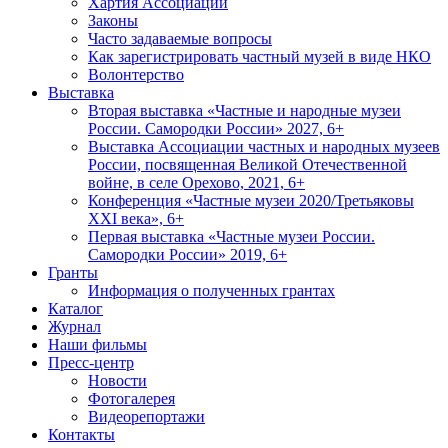
Хартия Ассоциации
Законы
Часто задаваемые вопросы
Как зарегистрировать частный музей в виде НКО
Волонтерство
Выставка
Вторая выставка «Частные и народные музеи
России. Самородки России» 2027, 6+
Выставка Ассоциации частных и народных музеев
России, посвященная Великой Отечественной
войне, в селе Орехово, 2021, 6+
Конференция «Частные музеи 2020/Третьяковы
XXI века», 6+
Первая выставка «Частные музеи России.
Самородки России» 2019, 6+
Гранты
Информация о полученных грантах
Каталог
Журнал
Наши фильмы
Пресс-центр
Новости
Фотогалерея
Видеорепортажи
Контакты