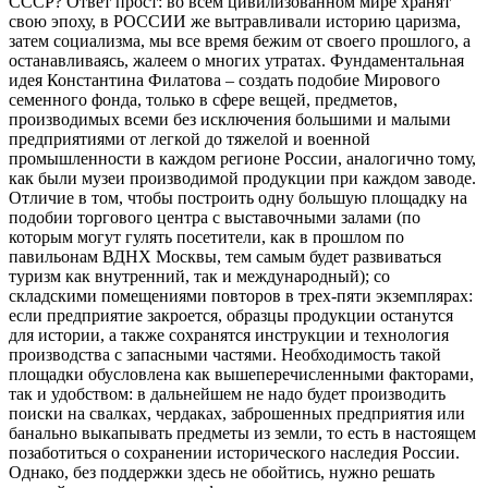
СССР? Ответ прост: во всем цивилизованном мире хранят
свою эпоху, в РОССИИ же вытравливали историю царизма,
затем социализма, мы все время бежим от своего прошлого, а
останавливаясь, жалеем о многих утратах. Фундаментальная
идея Константина Филатова – создать подобие Мирового
семенного фонда, только в сфере вещей, предметов,
производимых всеми без исключения большими и малыми
предприятиями от легкой до тяжелой и военной
промышленности в каждом регионе России, аналогично тому,
как были музеи производимой продукции при каждом заводе.
Отличие в том, чтобы построить одну большую площадку на
подобии торгового центра с выставочными залами (по
которым могут гулять посетители, как в прошлом по
павильонам ВДНХ Москвы, тем самым будет развиваться
туризм как внутренний, так и международный); со
складскими помещениями повторов в трех-пяти экземплярах:
если предприятие закроется, образцы продукции останутся
для истории, а также сохранятся инструкции и технология
производства с запасными частями. Необходимость такой
площадки обусловлена как вышеперечисленными факторами,
так и удобством: в дальнейшем не надо будет производить
поиски на свалках, чердаках, заброшенных предприятия или
банально выкапывать предметы из земли, то есть в настоящем
позаботиться о сохранении исторического наследия России.
Однако, без поддержки здесь не обойтись, нужно решать