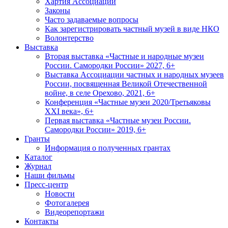
Хартия Ассоциации
Законы
Часто задаваемые вопросы
Как зарегистрировать частный музей в виде НКО
Волонтерство
Выставка
Вторая выставка «Частные и народные музеи
России. Самородки России» 2027, 6+
Выставка Ассоциации частных и народных музеев
России, посвященная Великой Отечественной
войне, в селе Орехово, 2021, 6+
Конференция «Частные музеи 2020/Третьяковы
XXI века», 6+
Первая выставка «Частные музеи России.
Самородки России» 2019, 6+
Гранты
Информация о полученных грантах
Каталог
Журнал
Наши фильмы
Пресс-центр
Новости
Фотогалерея
Видеорепортажи
Контакты