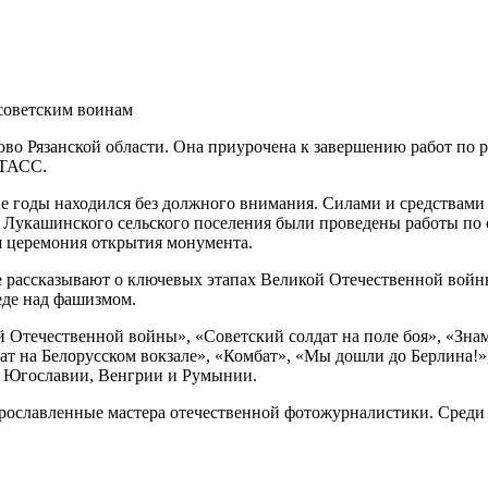
советским воинам
ово Рязанской области. Она приурочена к завершению работ по
 ТАСС.
ие годы находился без должного внимания. Силами и средствам
Лукашинского сельского поселения были проведены работы по е
я церемония открытия монумента.
 рассказывают о ключевых этапах Великой Отечественной войны
еде над фашизмом.
й Отечественной войны», «Советский солдат на поле боя», «Зн
дат на Белорусском вокзале», «Комбат», «Мы дошли до Берлина
, Югославии, Венгрии и Румынии.
ославленные мастера отечественной фотожурналистики. Среди 