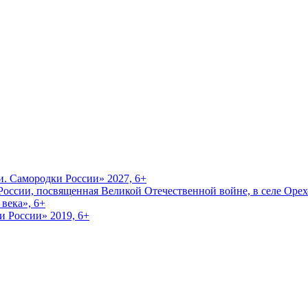
и. Самородки России» 2027, 6+
оссии, посвященная Великой Отечественной войне, в селе Орехо
века», 6+
и России» 2019, 6+