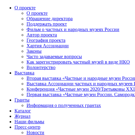
О проекте
О проекте
Обращение директора
Поддержать проект
Фильм о частных и народных музеях России
Автор проекта
География проекта
Хартия Ассоциации
Законы
Часто задаваемые вопросы
Как зарегистрировать частный музей в виде НКО
Волонтерство
Выставка
Вторая выставка «Частные и народные музеи Росси
Выставка Ассоциации частных и народных музеев Р
Конференция «Частные музеи 2020/Третьяковы XXI 
Первая выставка «Частные музеи России. Самородк
Гранты
Информация о полученных грантах
Каталог
Журнал
Наши фильмы
Пресс-центр
Новости