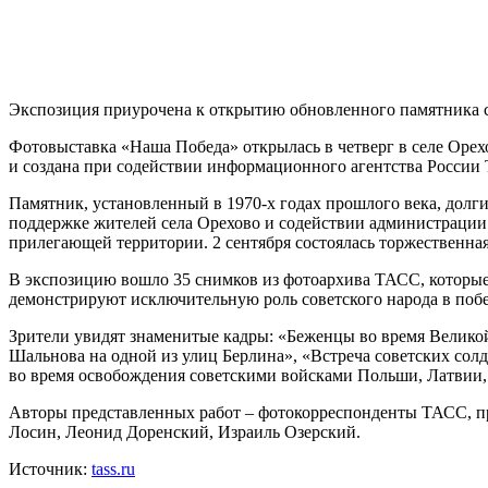
Экспозиция приурочена к открытию обновленного памятника 
Фотовыставка «Наша Победа» открылась в четверг в селе Орех
и создана при содействии информационного агентства России
Памятник, установленный в 1970-х годах прошлого века, долг
поддержке жителей села Орехово и содействии администрации 
прилегающей территории. 2 сентября состоялась торжественна
В экспозицию вошло 35 снимков из фотоархива ТАСС, которые
демонстрируют исключительную роль советского народа в поб
Зрители увидят знаменитые кадры: «Беженцы во время Велико
Шальнова на одной из улиц Берлина», «Встреча советских сол
во время освобождения советскими войсками Польши, Латвии
Авторы представленных работ – фотокорреспонденты ТАСС, пр
Лосин, Леонид Доренский, Израиль Озерский.
Источник:
tass.ru