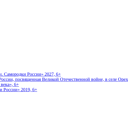
и. Самородки России» 2027, 6+
оссии, посвященная Великой Отечественной войне, в селе Орехо
века», 6+
и России» 2019, 6+