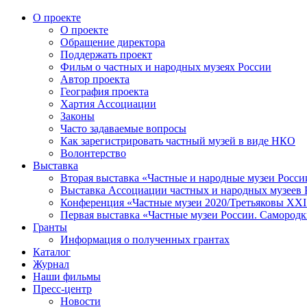
О проекте
О проекте
Обращение директора
Поддержать проект
Фильм о частных и народных музеях России
Автор проекта
География проекта
Хартия Ассоциации
Законы
Часто задаваемые вопросы
Как зарегистрировать частный музей в виде НКО
Волонтерство
Выставка
Вторая выставка «Частные и народные музеи Росси
Выставка Ассоциации частных и народных музеев Р
Конференция «Частные музеи 2020/Третьяковы XXI 
Первая выставка «Частные музеи России. Самородк
Гранты
Информация о полученных грантах
Каталог
Журнал
Наши фильмы
Пресс-центр
Новости