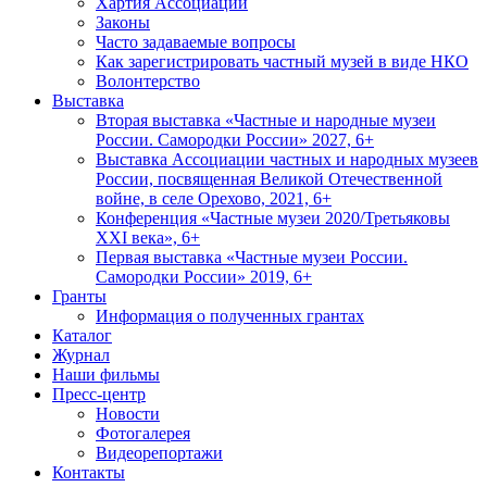
Хартия Ассоциации
Законы
Часто задаваемые вопросы
Как зарегистрировать частный музей в виде НКО
Волонтерство
Выставка
Вторая выставка «Частные и народные музеи
России. Самородки России» 2027, 6+
Выставка Ассоциации частных и народных музеев
России, посвященная Великой Отечественной
войне, в селе Орехово, 2021, 6+
Конференция «Частные музеи 2020/Третьяковы
XXI века», 6+
Первая выставка «Частные музеи России.
Самородки России» 2019, 6+
Гранты
Информация о полученных грантах
Каталог
Журнал
Наши фильмы
Пресс-центр
Новости
Фотогалерея
Видеорепортажи
Контакты