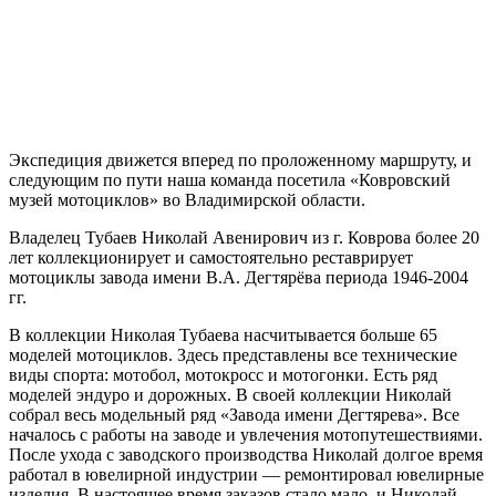
Экспедиция движется вперед по проложенному маршруту, и
следующим по пути наша команда посетила «Ковровский
музей мотоциклов» во Владимирской области.
Владелец Тубаев Николай Авенирович из г. Коврова более 20
лет коллекционирует и самостоятельно реставрирует
мотоциклы завода имени В.А. Дегтярёва периода 1946-2004
гг.
В коллекции Николая Тубаева насчитывается больше 65
моделей мотоциклов. Здесь представлены все технические
виды спорта: мотобол, мотокросс и мотогонки. Есть ряд
моделей эндуро и дорожных. В своей коллекции Николай
собрал весь модельный ряд «Завода имени Дегтярева». Все
началось с работы на заводе и увлечения мотопутешествиями.
После ухода с заводского производства Николай долгое время
работал в ювелирной индустрии — ремонтировал ювелирные
изделия. В настоящее время заказов стало мало, и Николай