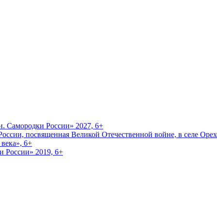
и. Самородки России» 2027, 6+
оссии, посвященная Великой Отечественной войне, в селе Орехо
века», 6+
и России» 2019, 6+