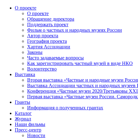
О проекте
О проекте
Обращение директора
Поддержать проект
Фильм о частных и народных музеях России
Автор проекта
География проекта
Хартия Ассоциации
Законы
Часто задаваемые вопросы
Как зарегистрировать частный музей в виде НКО
Волонтерство
Выставка
Вторая выставка «Частные и народные музеи Росси
Выставка Ассоциации частных и народных музеев Р
Конференция «Частные музеи 2020/Третьяковы XXI 
Первая выставка «Частные музеи России. Самородк
Гранты
Информация о полученных грантах
Каталог
Журнал
Наши фильмы
Пресс-центр
Новости