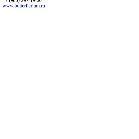
+7 (985)-997-19-00
www.butterflarium.ru