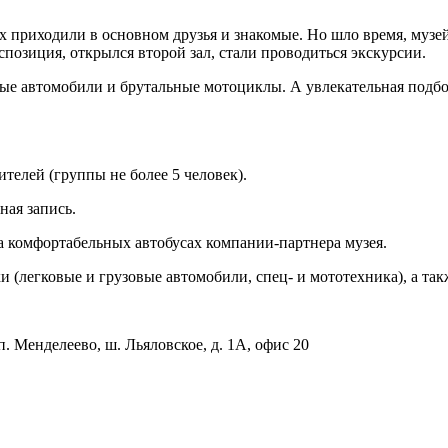
 их приходили в основном друзья и знакомые. Но шло время, му
кспозиция, открылся второй зал, стали проводиться экскурсии.
ные автомобили и брутальные мотоциклы. А увлекательная подб
телей (группы не более 5 человек).
ная запись.
а комфортабельных автобусах компании-партнера музея.
и (легковые и грузовые автомобили, спец- и мототехника), а так
п. Менделеево, ш. Льяловское, д. 1А, офис 20