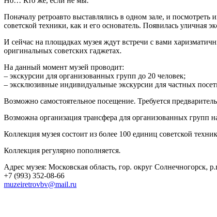
Но… Кто же, если не мы.
Поначалу ретроавто выставлялись в одном зале, и посмотреть
советской техники, как и его основатель. Появилась уличная э
И сейчас на площадках музея ждут встречи с вами харизматич
оригинальных советских гаджетах.
На данный момент музей проводит:
– экскурсии для организованных групп до 20 человек;
– эксклюзивные индивидуальные экскурсии для частных посети
Возможно самостоятельное посещение. Требуется предваритель
Возможна организация трансфера для организованных групп н
Коллекция музея состоит из более 100 единиц советской техник
Коллекция регулярно пополняется.
Адрес музея: Московская область, гор. округ Солнечногорск, р.
+7 (993) 352-08-66
muzeiretrovbv@mail.ru