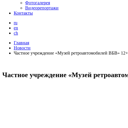
Фотогалерея
Видеорепортажи
Контакты
ru
en
ch
Главная
Новости
Частное учреждение «Музей ретроавтомобилей ВБВ» 12+
Частное учреждение «Музей ретроавто