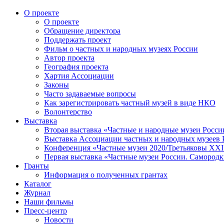
О проекте
О проекте
Обращение директора
Поддержать проект
Фильм о частных и народных музеях России
Автор проекта
География проекта
Хартия Ассоциации
Законы
Часто задаваемые вопросы
Как зарегистрировать частный музей в виде НКО
Волонтерство
Выставка
Вторая выставка «Частные и народные музеи Росси
Выставка Ассоциации частных и народных музеев Р
Конференция «Частные музеи 2020/Третьяковы XXI 
Первая выставка «Частные музеи России. Самородк
Гранты
Информация о полученных грантах
Каталог
Журнал
Наши фильмы
Пресс-центр
Новости