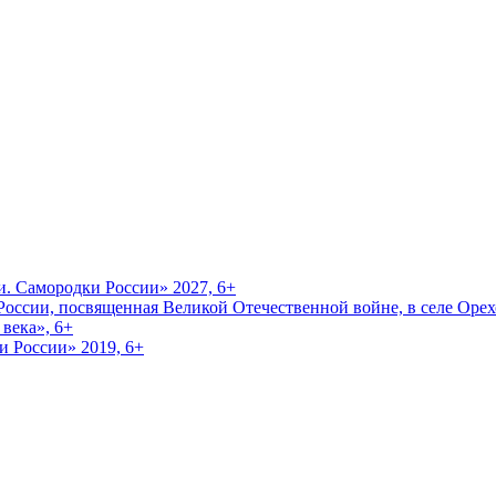
и. Самородки России» 2027, 6+
оссии, посвященная Великой Отечественной войне, в селе Орехо
века», 6+
и России» 2019, 6+