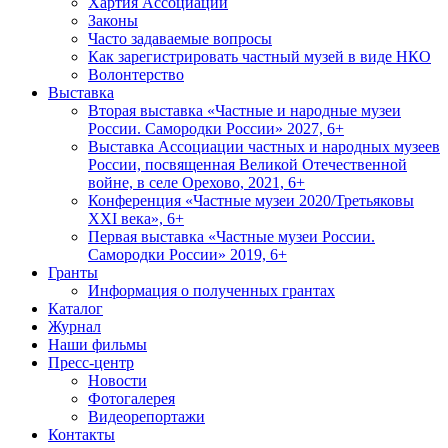
Хартия Ассоциации
Законы
Часто задаваемые вопросы
Как зарегистрировать частный музей в виде НКО
Волонтерство
Выставка
Вторая выставка «Частные и народные музеи
России. Самородки России» 2027, 6+
Выставка Ассоциации частных и народных музеев
России, посвященная Великой Отечественной
войне, в селе Орехово, 2021, 6+
Конференция «Частные музеи 2020/Третьяковы
XXI века», 6+
Первая выставка «Частные музеи России.
Самородки России» 2019, 6+
Гранты
Информация о полученных грантах
Каталог
Журнал
Наши фильмы
Пресс-центр
Новости
Фотогалерея
Видеорепортажи
Контакты