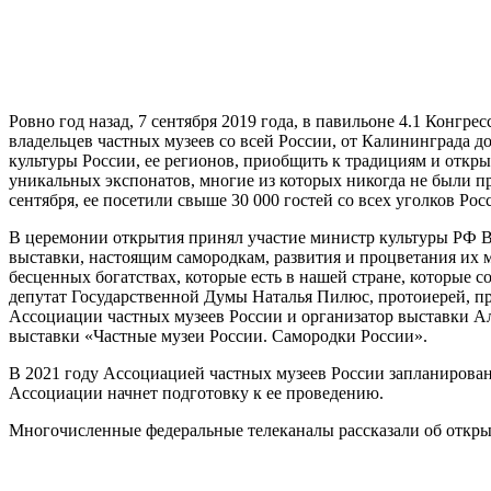
Ровно год назад, 7 сентября 2019 года, в павильоне 4.1 Конгр
владельцев частных музеев со всей России, от Калининграда д
культуры России, ее регионов, приобщить к традициям и откры
уникальных экспонатов, многие из которых никогда не были п
сентября, ее посетили свыше 30 000 гостей со всех уголков Ро
В церемонии открытия принял участие министр культуры РФ В
выставки, настоящим самородкам, развития и процветания их муз
бесценных богатствах, которые есть в нашей стране, которые с
депутат Государственной Думы Наталья Пилюс, протоиерей, пр
Ассоциации частных музеев России и организатор выставки 
выставки «Частные музеи России. Самородки России».
В 2021 году Ассоциацией частных музеев России запланирова
Ассоциации начнет подготовку к ее проведению.
Многочисленные федеральные телеканалы рассказали об откры