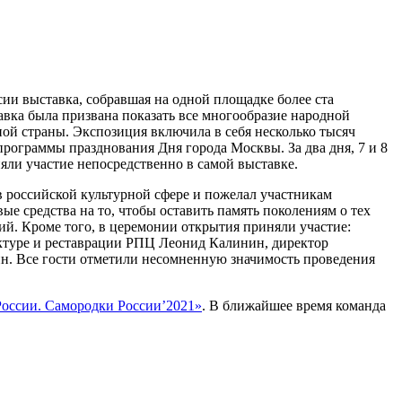
ссии выставка, собравшая на одной площадке более ста
авка была призвана показать все многообразие народной
ной страны. Экспозиция включила в себя несколько тысяч
рограммы празднования Дня города Москвы. За два дня, 7 и 8
няли участие непосредственно в самой выставке.
 российской культурной сфере и пожелал участникам
вые средства на то, чтобы оставить память поколениям о тех
кий. Кроме того, в церемонии открытия приняли участие:
ектуре и реставрации РПЦ Леонид Калинин, директор
. Все гости отметили несомненную значимость проведения
России. Самородки России’2021»
. В ближайшее время команда