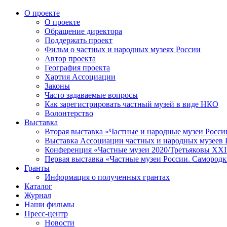
О проекте
О проекте
Обращение директора
Поддержать проект
Фильм о частных и народных музеях России
Автор проекта
География проекта
Хартия Ассоциации
Законы
Часто задаваемые вопросы
Как зарегистрировать частный музей в виде НКО
Волонтерство
Выставка
Вторая выставка «Частные и народные музеи Росси
Выставка Ассоциации частных и народных музеев Р
Конференция «Частные музеи 2020/Третьяковы XXI 
Первая выставка «Частные музеи России. Самородк
Гранты
Информация о полученных грантах
Каталог
Журнал
Наши фильмы
Пресс-центр
Новости