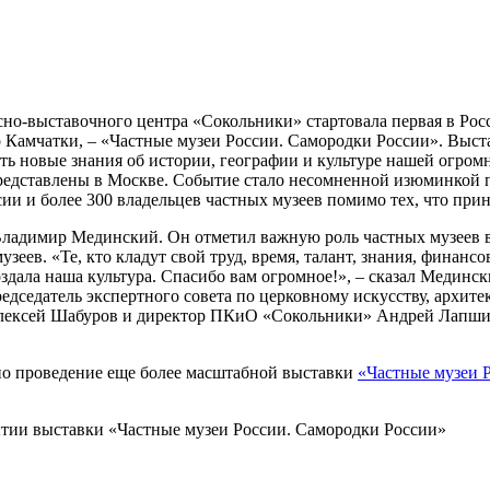
ессно-выставочного центра «Сокольники» стартовала первая в Ро
о Камчатки, – «Частные музеи России. Самородки России». Выст
ть новые знания об истории, географии и культуре нашей огром
редставлены в Москве. Событие стало несомненной изюминкой п
ссии и более 300 владельцев частных музеев помимо тех, что при
ладимир Мединский. Он отметил важную роль частных музеев в
еев. «Те, кто кладут свой труд, время, талант, знания, финансо
оздала наша культура. Спасибо вам огромное!», – сказал Мединс
едседатель экспертного совета по церковному искусству, архит
Алексей Шабуров и директор ПКиО «Сокольники» Андрей Лапшин
но проведение еще более масштабной выставки
«Частные музеи 
тии выставки «Частные музеи России. Самородки России»