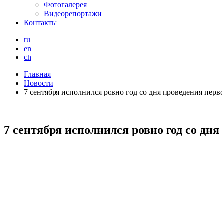
Фотогалерея
Видеорепортажи
Контакты
ru
en
ch
Главная
Новости
7 сентября исполнился ровно год со дня проведения пер
7 сентября исполнился ровно год со дн