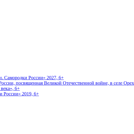
и. Самородки России» 2027, 6+
оссии, посвященная Великой Отечественной войне, в селе Орехо
века», 6+
и России» 2019, 6+