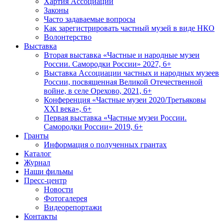
Хартия Ассоциации
Законы
Часто задаваемые вопросы
Как зарегистрировать частный музей в виде НКО
Волонтерство
Выставка
Вторая выставка «Частные и народные музеи
России. Самородки России» 2027, 6+
Выставка Ассоциации частных и народных музеев
России, посвященная Великой Отечественной
войне, в селе Орехово, 2021, 6+
Конференция «Частные музеи 2020/Третьяковы
XXI века», 6+
Первая выставка «Частные музеи России.
Самородки России» 2019, 6+
Гранты
Информация о полученных грантах
Каталог
Журнал
Наши фильмы
Пресс-центр
Новости
Фотогалерея
Видеорепортажи
Контакты