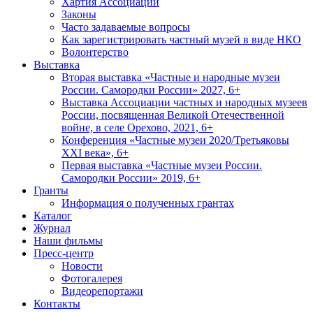
Хартия Ассоциации
Законы
Часто задаваемые вопросы
Как зарегистрировать частный музей в виде НКО
Волонтерство
Выставка
Вторая выставка «Частные и народные музеи
России. Самородки России» 2027, 6+
Выставка Ассоциации частных и народных музеев
России, посвященная Великой Отечественной
войне, в селе Орехово, 2021, 6+
Конференция «Частные музеи 2020/Третьяковы
XXI века», 6+
Первая выставка «Частные музеи России.
Самородки России» 2019, 6+
Гранты
Информация о полученных грантах
Каталог
Журнал
Наши фильмы
Пресс-центр
Новости
Фотогалерея
Видеорепортажи
Контакты