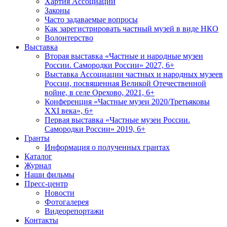
Хартия Ассоциации
Законы
Часто задаваемые вопросы
Как зарегистрировать частный музей в виде НКО
Волонтерство
Выставка
Вторая выставка «Частные и народные музеи
России. Самородки России» 2027, 6+
Выставка Ассоциации частных и народных музеев
России, посвященная Великой Отечественной
войне, в селе Орехово, 2021, 6+
Конференция «Частные музеи 2020/Третьяковы
XXI века», 6+
Первая выставка «Частные музеи России.
Самородки России» 2019, 6+
Гранты
Информация о полученных грантах
Каталог
Журнал
Наши фильмы
Пресс-центр
Новости
Фотогалерея
Видеорепортажи
Контакты