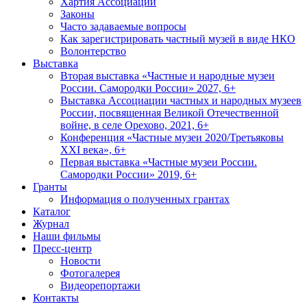
Хартия Ассоциации
Законы
Часто задаваемые вопросы
Как зарегистрировать частный музей в виде НКО
Волонтерство
Выставка
Вторая выставка «Частные и народные музеи
России. Самородки России» 2027, 6+
Выставка Ассоциации частных и народных музеев
России, посвященная Великой Отечественной
войне, в селе Орехово, 2021, 6+
Конференция «Частные музеи 2020/Третьяковы
XXI века», 6+
Первая выставка «Частные музеи России.
Самородки России» 2019, 6+
Гранты
Информация о полученных грантах
Каталог
Журнал
Наши фильмы
Пресс-центр
Новости
Фотогалерея
Видеорепортажи
Контакты