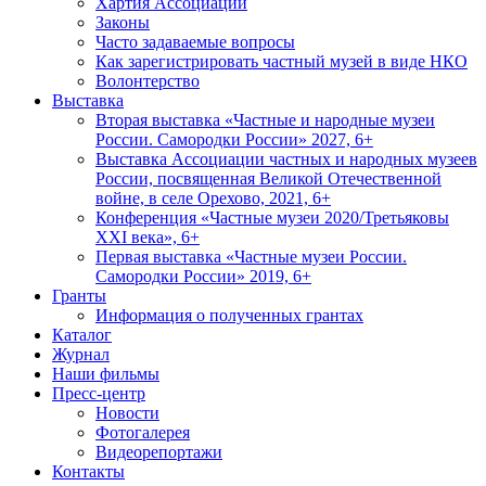
Хартия Ассоциации
Законы
Часто задаваемые вопросы
Как зарегистрировать частный музей в виде НКО
Волонтерство
Выставка
Вторая выставка «Частные и народные музеи
России. Самородки России» 2027, 6+
Выставка Ассоциации частных и народных музеев
России, посвященная Великой Отечественной
войне, в селе Орехово, 2021, 6+
Конференция «Частные музеи 2020/Третьяковы
XXI века», 6+
Первая выставка «Частные музеи России.
Самородки России» 2019, 6+
Гранты
Информация о полученных грантах
Каталог
Журнал
Наши фильмы
Пресс-центр
Новости
Фотогалерея
Видеорепортажи
Контакты