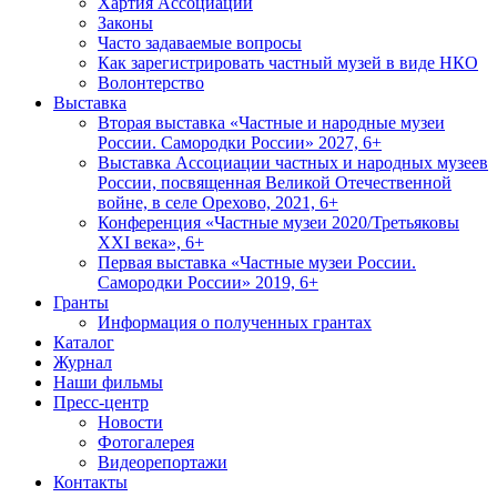
Хартия Ассоциации
Законы
Часто задаваемые вопросы
Как зарегистрировать частный музей в виде НКО
Волонтерство
Выставка
Вторая выставка «Частные и народные музеи
России. Самородки России» 2027, 6+
Выставка Ассоциации частных и народных музеев
России, посвященная Великой Отечественной
войне, в селе Орехово, 2021, 6+
Конференция «Частные музеи 2020/Третьяковы
XXI века», 6+
Первая выставка «Частные музеи России.
Самородки России» 2019, 6+
Гранты
Информация о полученных грантах
Каталог
Журнал
Наши фильмы
Пресс-центр
Новости
Фотогалерея
Видеорепортажи
Контакты