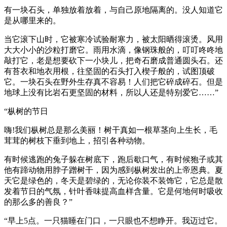
有一块石头，单独放着放着，与自己原地隔离的。没人知道它
是从哪里来的。
当它滚下山时，它被寒冷试验耐寒力，被太阳晒得滚烫。风用
大大小小的沙粒打磨它。雨用水滴，像钢珠般的，叮叮咚咚地
敲打它，老是想要砍下一小块儿，把奇石磨成普通圆头石。还
有苔衣和地衣用根，往坚固的石头打入楔子般的，试图顶破
它。一块石头在野外生存真不容易！人们把它碎成碎石。但是
地球上没有比岩石更坚固的材料，所以人还是特别爱它……”
“枞树的节日
嗨!我们枞树总是那么美丽！树干真如一根草茎向上生长，毛
茸茸的树枝下垂到地上，招引各种动物。
有时候逃跑的兔子躲在树底下，跑后歇口气，有时候狍子或其
他有蹄动物用脖子蹭树干，因为感到枞树发出的上帝恩典。夏
天它是绿色的，冬天是碧绿的，无论你装不装饰它，它总是散
发着节日的气氛，针叶香味提高血样含量。它是何地何时吸收
的那么多的善良？”
“早上5点。一只猫睡在门口，一只眼也不想睁开。我迈过它。