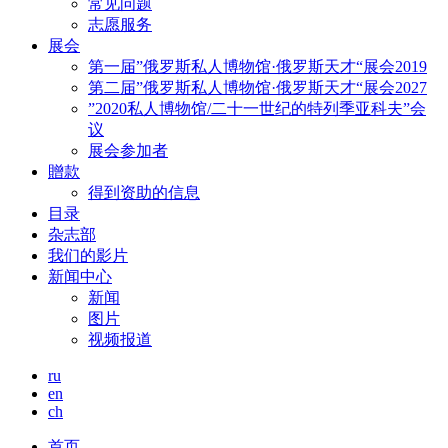
常见问题
志愿服务
展会
第一届”俄罗斯私人博物馆·俄罗斯天才“展会2019
第二届”俄罗斯私人博物馆·俄罗斯天才“展会2027
”2020私人博物馆/二十一世纪的特列季亚科夫”会
议
展会参加者
贈款
得到资助的信息
目录
杂志部
我们的影片
新闻中心
新闻
图片
视频报道
ru
en
ch
首页