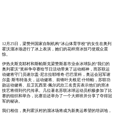
12月25日，梁赞州国家自制机构“冰山体育学校”的女生在奥列
霍沃溜冰场进行了冰上表演，她们的花样滑冰技巧使观众震
惊。
伊热夫斯克耶村和斯帕斯克梁赞斯基市业余冰球队的“我们的
奥列霍沃”奖杯争夺赛给节日活动带来了运动精神，而苏联运
动健将守门员谢尔盖·尼古拉耶维奇·巴巴里科，奥运会冠军谢
尔盖·斯韦特洛夫，运动健将、前锋叶夫根尼·什特帕，苏联功
勋运动健将、后卫瓦西里·佩尔武欣三名贵宾表示他们的滑冰
技艺将得到代代传承。几位著名苏联冰球运动员积极参加了比
赛的组织和举办，比赛后还举办了一个大师班并分享了夺得冠
军的秘诀。
我们相信，奥列霍沃村的溜冰场将成为新奥运希望的培训地，