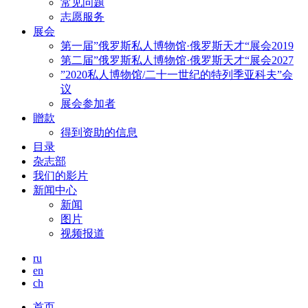
常见问题
志愿服务
展会
第一届”俄罗斯私人博物馆·俄罗斯天才“展会2019
第二届”俄罗斯私人博物馆·俄罗斯天才“展会2027
”2020私人博物馆/二十一世纪的特列季亚科夫”会
议
展会参加者
贈款
得到资助的信息
目录
杂志部
我们的影片
新闻中心
新闻
图片
视频报道
ru
en
ch
首页