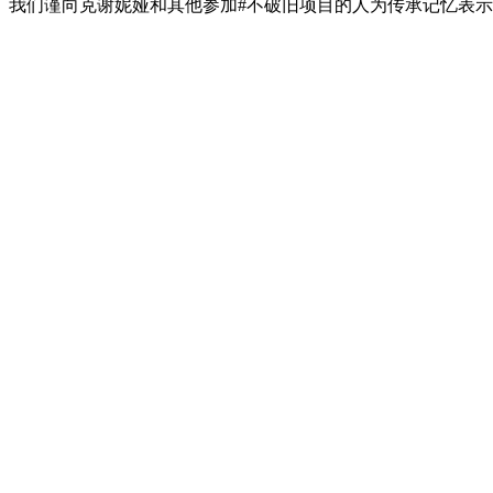
我们谨向克谢妮娅和其他参加#不破旧项目的人为传承记忆表