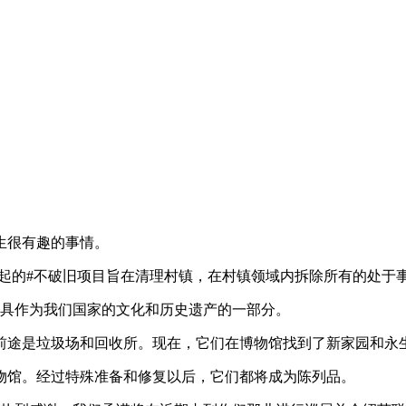
生很有趣的事情。
发起的#不破旧项目旨在清理村镇，在村镇领域内拆除所有的处于
玩具作为我们国家的文化和历史遗产的一部分。
前途是垃圾场和回收所。现在，它们在博物馆找到了新家园和永
物馆。经过特殊准备和修复以后，它们都将成为陈列品。